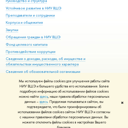
Руководство и структура
Дов
Устойчивое развитие в НИУ ВШЭ
Ол
Преподаватели и сотрудники
При
Корпуса и общежития
Вы
Закупки
При
Обращения граждан в НИУ ВШЭ
Ас
Фонд целевого капитала
До
Противодействие коррупции
Цен
Сведения о доходах, расходах, об имуществе и
Би
обязательствах имущественного характера
Об
Сведения об образовательной организации
Обр
Людям с ограниченными возможностями здоровья
Мы используем файлы cookies для улучшения работы сайта
Единая платежная страница
НИУ ВШЭ и большего удобства его использования. Более
подробную информацию об использовании файлов cookies
Работа в Вышке
можно найти
здесь
, наши правила обработки персональных
данных –
здесь
. Продолжая пользоваться сайтом, вы
✖
Редактору
подтверждаете, что были проинформированы об
© НИУ ВШЭ 1993–2026
Адреса и контакты
Условия использования
использовании файлов cookies сайтом НИУ ВШЭ и согласны
с нашими правилами обработки персональных данных. Вы
материалов
Политика конфиденциальности
Карта сайта
можете отключить файлы cookies в настройках Вашего
Шрифты HSE Sans и HSE Slab разработаны в
Школе дизайна НИУ ВШЭ
браузера.