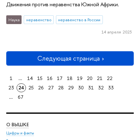
Движения против неравенства Южной Африки.
Наука
неравенство
неравенство в России
14 апреля 2023
Следующая страница
1
...
14
15
16
17
18
19
20
21
22
23
24
25
26
27
28
29
30
31
32
33
...
67
О ВЫШКЕ
ОБ
Цифры и факты
Ли