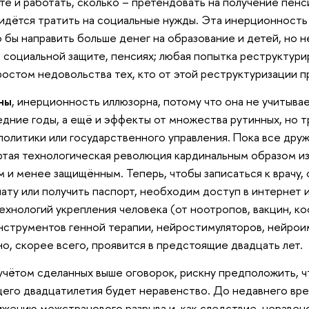
те и работать, сколько – претендовать на получение пенс
идётся тратить на социальные нужды. Эта инерционност
о бы направить больше денег на образование и детей, но н
в социальной защите, пенсиях; любая попытка реструктури
остом недовольства тех, кто от этой реструктуризации п
ны
, инерционность иллюзорна, потому что она не учитыва
едние годы, а ещё и эффекты от множества рутинных, но
олитики или государственного управления. Пока все др
ртая технологическая революция кардинальным образом изм
м и менее защищённым. Теперь, чтобы записаться к врачу,
ату или получить паспорт, необходим доступ в интернет 
ехнологий укрепления человека (от ноотропов, вакцин, к
нструментов генной терапии, нейростимуляторов, нейро
но, скорее всего, проявится в предстоящие двадцать лет.
учётом сделанных выше оговорок, рискну предположить, 
его двадцатилетия будет неравенство. До недавнего вр
ижению межстранового разрыва и, как следствие, неравенс