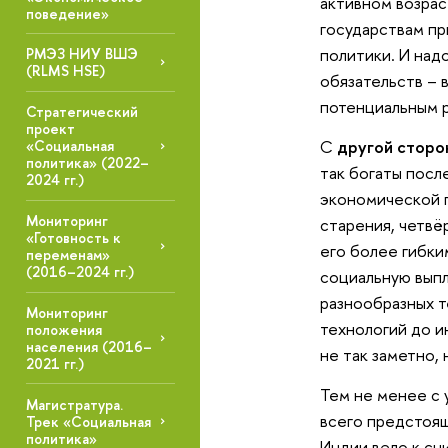
активном возрас
поведение»
государствам пр
политики. И над
РМЭЗ НИУ ВШЭ
(RLMS HSE)
обязательств – 
потенциальным р
Стратегический
проект
С
другой сторо
«Социальная
политика» (2022–
так богаты посл
2024 гг.)
экономической п
Мониторинг
старения, четвё
«Готовность к
его более гибки
переменам»
(2016–2024 гг.)
социальную выпл
разнообразных т
Мониторинг
технологий до и
положения
населения (2016–
не так заметно, 
2021 гг.)
Тем не менее с 
Магистратура.
всего предстоящ
Трек «Социальная
политика»
Индии вело к сн