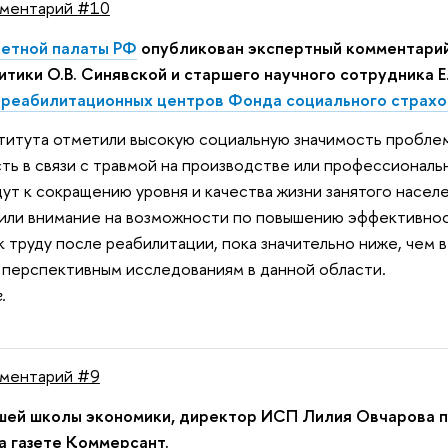
мментарий #10
етной палаты РФ
опубликован экспертный комментарий
итики О.В. Синявской и старшего научного сотрудника 
реабилитационных центров Фонда социального страхо
титута отметили высокую социальную значимость проблем
ь в связи с травмой на производстве или профессиональ
ут к сокращению уровня и качества жизни занятого насел
ли внимание на возможности по повышению эффективност
к труду после реабилитации, пока значительно ниже, чем 
 перспективным исследованиям в данной области.
.
ментарий #9
шей школы экономики, директор ИСП Лилия Овчарова 
а газете Коммерсант.