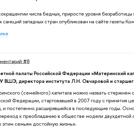
окращенгии числа бедных, приросте уровня безработицы
ях санкций западных стран опубликован на сайте газеты Ко
ылке
ментарий #8
етной палаты Российской Федерации «Материнский ка
 ВШЭ, директора института Л.Н. Овчаровой и старшего 
ринского (семейного) капитала можно назвать стержнем
ской Федерации, стартовавшей в 2007 году с принятия ц
, и постепенно расширявшейся в последующие годы. Осн
ереход к преобладанию в обществе модели двухдетной се
 этим семьям достойную жизнь».