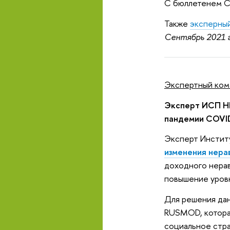
С бюллетенем С
Также
эксперны
Сентябрь 2021 г
Экспертный ком
Эксперт ИСП НИ
пандемии COVI
Эксперт Инстит
изменения нера
доходного нерав
повышение уровн
Для решения да
RUSMOD, котора
социальное стра