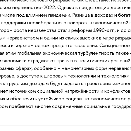
ровом неравенстве-2022. Однако в предстоящие десятил
ом числе под влиянием пандемии. Разница в доходах и бога
ез поддержки неолиберального поворота в экономической п
тором роста неравенства стали реформы 1990-х гг., и до 
м неравенством и одним из самых высоких в мире разрыв
мся в верхнем одном проценте населения. Санкционное 
я этим глобальная экономическая турбулентность также 
ьи экономики страдают от принятых политических решений
разных сферах, особенно – немонетарных форм неравенс
оровье, в доступе к цифровым технологиям и технологиям 
 к трудовым доходам будут задавать траекторию изменен
нет источником социальной напряжённости и конфликтов. 
 их и обеспечить устойчивое социально-экономическое ра
ором пребывают многие современные социальные государс