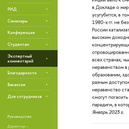
в Докладе о ми
РИД
усугубится, в т
Семинары
1980-х гг. не б
России катализа
Конференции
высоким доходны
концентрирующе
Студентам
спровоцированна
Экспертный
всех странах, ч
комментарий
неравенством в 
Благодарности
образовании, зд
разным доступом
Вакансии
неравенство ста
смогут погасить
Для сотрудников
парадигм, в кот
Январь 2023 г.
Руководство
Директор –