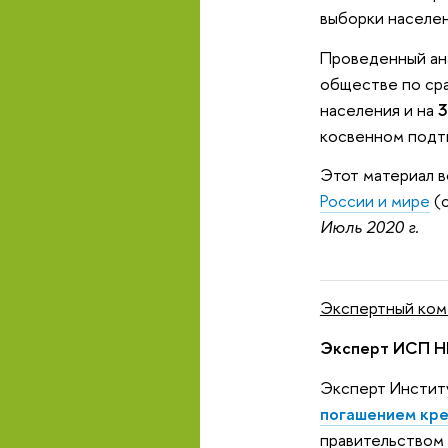
выборки населе
Проведенный ана
обществе по сра
населения и на
3
косвенном подтв
Этот материал в
России и мире
(с
Июль 2020 г.
Экспертный ком
Эксперт ИСП НИ
Эксперт Инстит
погашением кре
правительством 