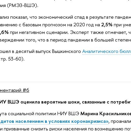
ния (РМЭЗ-ВШЭ).
лиз показал, что экономический спад в результате панде
внению с базовым прогнозом на 2020 год на
2,5%
при уме
,6%
при негативном сценарии. Эксперт также отмечает, ч
ерждении того, что в период пандемии в большей степен
ошел в десятый выпуск Вышкинского
Аналитического бюлл
тр. 53-60).
ментарий #6
У ВШЭ оценила вероятные шоки, связанные с потребит
ута социальной политики НИУ ВШЭ
Марина Красильнико
дитов населением в условиях коронакризиса»
, проанал
и призванные снизить риски населения по возмещению по