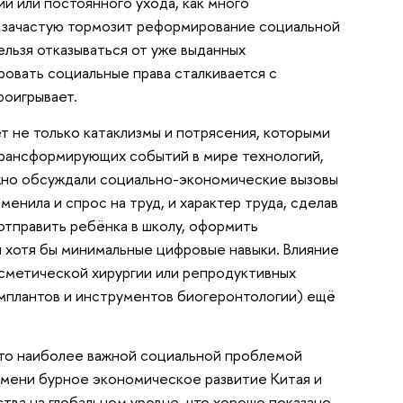
ии или постоянного ухода, как много
ь зачастую тормозит реформирование социальной
ельзя отказываться от уже выданных
ровать социальные права сталкивается с
роигрывает.
ет не только катаклизмы и потрясения, которыми
 трансформирующих событий в мире технологий,
ужно обсуждали социально-экономические вызовы
енила и спрос на труд, и характер труда, сделав
 отправить ребёнка в школу, оформить
и хотя бы минимальные цифровые навыки. Влияние
осметической хирургии или репродуктивных
имплантов и инструментов биогеронтологии) ещё
что наиболее важной социальной проблемой
емени бурное экономическое развитие Китая и
тва на глобальном уровне, что хорошо показано