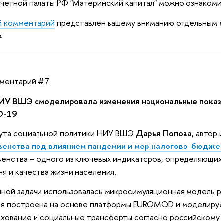
четной палаты РФ "Материнский капитал" можно ознаком
й комментарий
представлен вашему вниманию отдельным 
.
ментарий #7
У ВШЭ смоделировала изменения национальные показа
D-19
ута социальной политики НИУ ВШЭ
Дарья Попова
, автор
венства под влиянием пандемии и мер налогово-бюдже
енства – одного из ключевых индикаторов, определяющих
я и качества жизни населения.
нной задачи использовалась микросимуляционная модель 
я построена на основе платформы EUROMOD и моделирует
хование и социальные трансферты согласно российскому