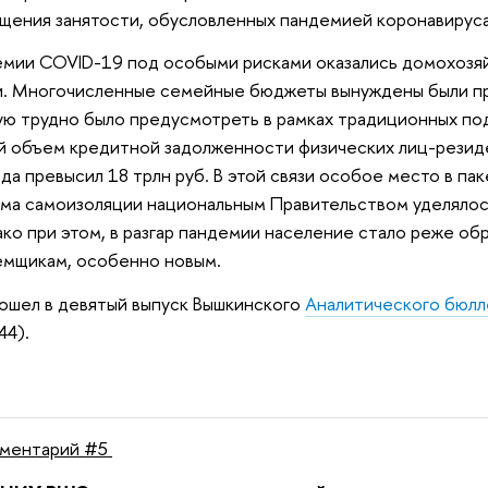
щения занятости, обусловленных пандемией коронавируса
демии COVID-19 под особыми рисками оказались домохоз
и. Многочисленные семейные бюджеты вынуждены были про
ую трудно было предусмотреть в рамках традиционных по
 объем кредитной задолженности физических лиц-резиде
ода превысил 18 трлн руб. В этой связи особое место в па
ма самоизоляции национальным Правительством уделяло
ко при этом, в разгар пандемии население стало реже обр
емщикам, особенно новым.
ошел в девятый выпуск Вышкинского
Аналитического бюлл
44).
ментарий #5