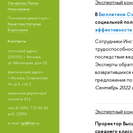
Экспертный ко
Овчарова Лилия
Николаевна
В
Бюллетене Сч
Помощник директора –
социальной пол
Канатова Наталья
эффективности 
Борисовна
Сотрудники Инс
Контакты
трудоспособност
почтовый адрес:
последствия вед
101000, г. Москва,
ул. Мясницкая, дом 20
Эксперты обрати
возвратившихся 
фактический адрес:
г. Москва, Славянская
предложения по
пл., д.4, стр.2
Сентябрь 2022 г
приемная директора:
комната 411
тел: 8 (495) 772-95-90
Экспертный ком
доб. 12592
Проректор Выс
e-mail:
isp@hse.ru
среднего класс