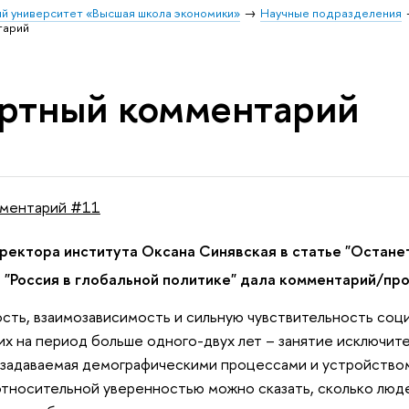
й университет «Высшая школа экономики»
Научные подразделения
тарий
ртный комментарий
мментарий #11
ректора института Оксана Синявская в статье "Останет
"Россия в глобальной политике" дала комментарий/прог
сть, взаимозависимость и сильную чувствительность соци
их на период больше одного-двух лет – занятие исключит
 задаваемая демографическими процессами и устройство
относительной уверенностью можно сказать, сколько люде