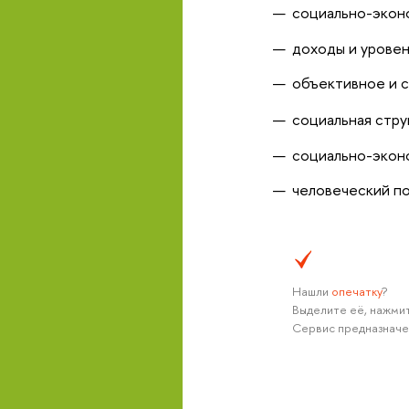
cоциально-экон
доходы и уровен
объективное и с
социальная стру
социально-эконо
человеческий по
Нашли
опечатку
?
Выделите её, нажмит
Сервис предназначе