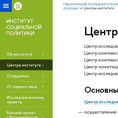
Национальный исследовательски
политики
Центры института
ИНСТИТУТ
Центр
СОЦИАЛЬНОЙ
ПОЛИТИКИ
Центр исследова
Центр комплекс
Об институте
Центр комплексн
Центры института
Центр лонгитюд
Центр исследова
Сотрудники
Основны
От первого лица
Исследовательские
Центр исследов
проекты
осуществление 
Большой проект
«Экономическое