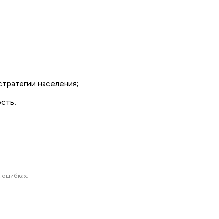
;
тратегии населения;
сть.
 ошибках.