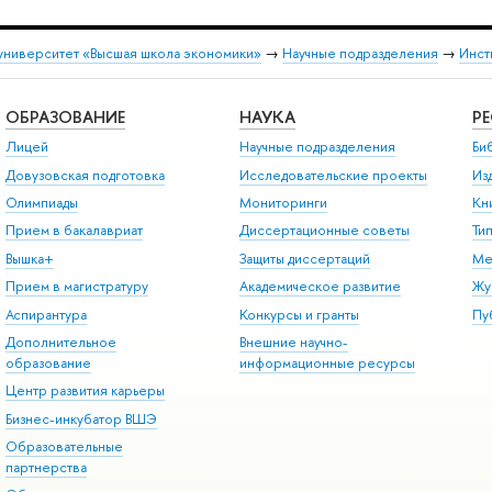
университет «Высшая школа экономики»
→
Научные подразделения
→
Инст
ОБРАЗОВАНИЕ
НАУКА
Р
Лицей
Научные подразделения
Би
Довузовская подготовка
Исследовательские проекты
Из
Олимпиады
Мониторинги
Кн
Прием в бакалавриат
Диссертационные советы
Ти
Вышка+
Защиты диссертаций
Ме
Прием в магистратуру
Академическое развитие
Жу
Аспирантура
Конкурсы и гранты
Пу
Дополнительное
Внешние научно-
образование
информационные ресурсы
Центр развития карьеры
Бизнес-инкубатор ВШЭ
Образовательные
партнерства