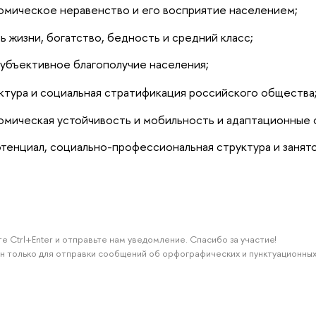
омическое неравенство и его восприятие населением;
ь жизни, богатство, бедность и средний класс;
убъективное благополучие населения;
ктура и социальная стратификация российского общества
мическая устойчивость и мобильность и адаптационные с
тенциал, социально-профессиональная структура и занято
е Ctrl+Enter и отправьте нам уведомление. Спасибо за участие!
н только для отправки сообщений об орфографических и пунктуационных