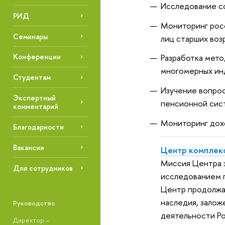
Исследование со
РИД
Мониторинг росс
Семинары
лиц старших воз
Разработка мето
Конференции
многомерных инд
Студентам
Изучение вопрос
Экспертный
пенсионной сис
комментарий
Мониторинг дохо
Благодарности
Вакансии
Центр комплекс
Миссия Центра з
Для сотрудников
исследованием п
Центр продолжае
наследия, зало
Руководство
деятельности Ро
Директор –