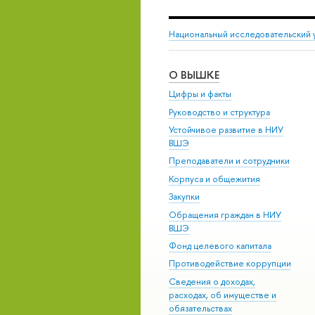
Национальный исследовательский 
О ВЫШКЕ
Цифры и факты
Руководство и структура
Устойчивое развитие в НИУ
ВШЭ
Преподаватели и сотрудники
Корпуса и общежития
Закупки
Обращения граждан в НИУ
ВШЭ
Фонд целевого капитала
Противодействие коррупции
Сведения о доходах,
расходах, об имуществе и
обязательствах