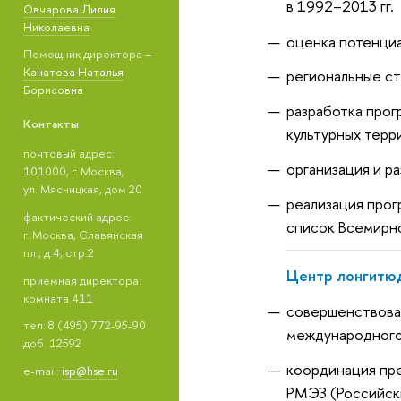
в 1992–2013 гг.
Овчарова Лилия
Николаевна
оценка потенциа
Помощник директора –
Канатова Наталья
региональные ст
Борисовна
разработка прог
Контакты
культурных терр
почтовый адрес:
организация и ра
101000, г. Москва,
ул. Мясницкая, дом 20
реализация прог
фактический адрес:
список Всемирно
г. Москва, Славянская
пл., д.4, стр.2
Центр лонгитю
приемная директора:
комната 411
совершенствова
тел: 8 (495) 772-95-90
международного
доб. 12592
координация пр
e-mail:
isp@hse.ru
РМЭЗ (Российск