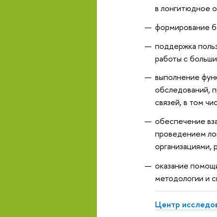
в лонгитюдное 
формирование б
поддержка польз
работы с больш
выполнение фун
обследований, 
связей, в том ч
обеспечение вз
проведением ло
организациями,
оказание помощи
методологии и с
Центр исследов