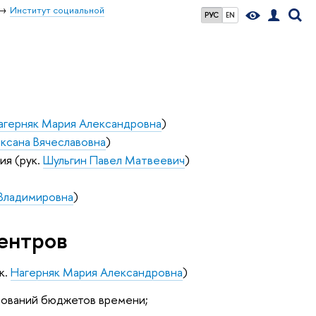
Институт социальной
РУС
EN
агерняк Мария Александровна
)
ксана Вячеславовна
)
ия (рук.
Шульгин Павел Матвеевич
)
Владимировна
)
ентров
к.
Нагерняк Мария Александровна
)
дований бюджетов времени;