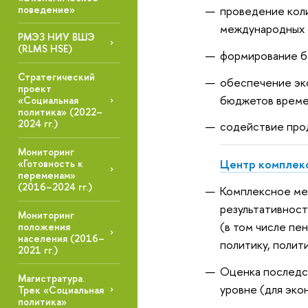
поведение»
проведение коли
международных 
РМЭЗ НИУ ВШЭ
(RLMS HSE)
формирование ба
Стратегический
обеспечение эк
проект
бюджетов време
«Социальная
политика» (2022–
2024 гг.)
содействие про
Мониторинг
Центр комплекс
«Готовность к
переменам»
(2016–2024 гг.)
Комплексное меж
результативност
Мониторинг
(в том числе пе
положения
населения (2016–
политику, полит
2021 гг.)
Оценка последст
Магистратура.
уровне (для эко
Трек «Социальная
политика»