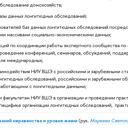
обследование домохозяйств;
азы данных лонгитюдных обследований;
ователей баз данных лонгитюдных обследований посредс
ими массивами социально-экономическими данных;
кций по координации работы экспертного сообщества по
проведение конференций, семинаров, обсуждений, подде
исле международных;
аимодействия НИУ ВШЭ с российскими и зарубежными ст
нгитюдных обследований, российскими и зарубежными об
 работающими с лонгитюдными данными;
 факультетам НИУ ВШЭ в организации и проведении практ
пецифике организации лонгитюдных обследований, практ
аний неравенства и уровня жизни
(рук.
Мареева Светла