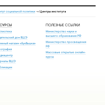
итут социальной политики
→
Центры института
ЕСУРСЫ
ПОЛЕЗНЫЕ ССЫЛКИ
блиотека
Министерство науки и
высшего образования РФ
дательский дом ВШЭ
Министерство просвещения
ижный магазин «БукВышка»
РФ
пография
Массовые открытые онлайн-
диацентр
курсы
рналы ВШЭ
бликации