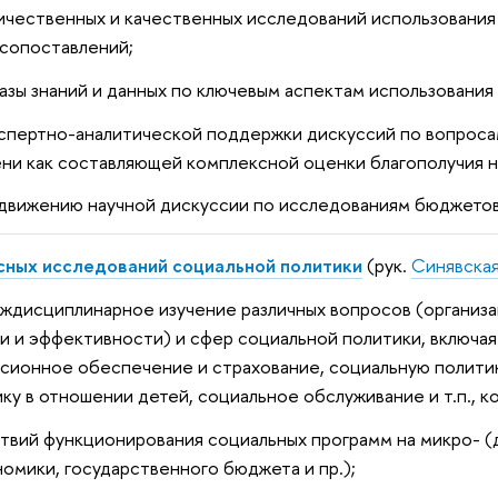
чественных и качественных исследований использования 
сопоставлений;
зы знаний и данных по ключевым аспектам использования
спертно-аналитической поддержки дискуссий по вопроса
ни как составляющей комплексной оценки благополучия н
движению научной дискуссии по исследованиям бюджето
ных исследований социальной политики
(рук.
Синявская
дисциплинарное изучение различных вопросов (организац
и и эффективности) и сфер социальной политики, включа
нсионное обеспечение и страхование, социальную политик
ику в отношении детей, социальное обслуживание и т.п., 
вий функционирования социальных программ на микро- (д
номики, государственного бюджета и пр.);