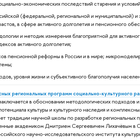
циально-экономических последствий старения и условий д
ийской (федеральной, региональной и муниципальной) и
растов, в сфере активного долголетия и пенсионного обе
дологии и методик измерения благоприятной для активног
ексов активного долголетия;
ов пенсионной реформы в России и в мире; микромодели
темы;
дов, уровня жизни и субъективного благополучия населен
ных региональных программ социально-культурного ра
аключается в обосновании методологических подходов и р
отенциала культуры и культурного наследия и комплексн
т традиции научной школы по разработке региональных пр
женные академиком Дмитрием Сергеевичем Лихачёвым в С
ссийского научно-исследовательского института культур