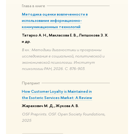
Глава в книге
Методика оценки вовлеченности в
использование информационно-
коммуникационных технологий
Татарко А. Н., Макласова Е. В., Лепшокова З. Х.
и др.
В кн.: Методики диагностики и программы
исследования в социальной, политической и
экономической психологии. Институт
психологии РАН, 2026. С. 876-903.
Препринт
How Customer Loyalty is Maintained in
the Esoteric Services Market: A Review
Жарахович М. Д., Жукова А. В.
OSF Preprints. OSF. Open Society Foundations,
2025