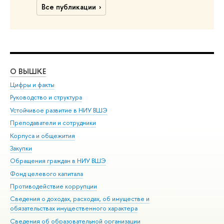
Все публикации
О ВЫШКЕ
ОБ
Цифры и факты
Ли
Руководство и структура
Дов
Устойчивое развитие в НИУ ВШЭ
Ол
Преподаватели и сотрудники
При
Корпуса и общежития
Вы
Закупки
При
Обращения граждан в НИУ ВШЭ
Ас
Фонд целевого капитала
До
Противодействие коррупции
Цен
Сведения о доходах, расходах, об имуществе и
Би
обязательствах имущественного характера
Об
Сведения об образовательной организации