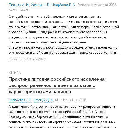
Пишняк А. И.
,
Халина Н. В.
,
Назарбаева Е. А.
, Вопросы экономики 2026
№ 5 С. 34–50
С опорой на анализ потребительских и финансовых практик
российского среднего класса рассматривается вопрос о том, являются
эти практики неотъемлемыми чертами или факторами его внутренней
дифференциации. Придерживаясь комплексного определения
среднего класса, учитывающего уровень дохода, образование и
профессиональный статус респондентов, на данных
специализированного опроса городского среднего класса показано, что
его представителей отличают высокая доля имеющих сбережения и ...
Добавлено: 28 мая 2026 г.
КНИГА
Практики питания российского населения:
распространенность диет и их связь с
характеристиками рациона
Бирюкова С. С.
,
Стужук Д. А.
, М.: НИУ ВШЭ, 2026.
Аналитический материал представляет оценки распространенности
различных диет в современном российском обществе. Авторы
исследуют, как выбор тех или иных принципов питания связан с
социально-экономическими характеристиками населения, реальным
рационом и образом жизни россиян. В основе эмпирических расчетов