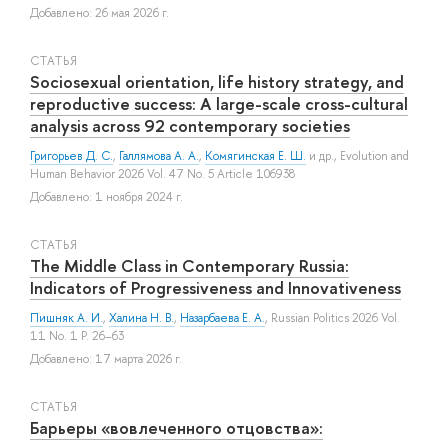
Добавлено: 26 мая 2026 г.
СТАТЬЯ
Sociosexual orientation, life history strategy, and
reproductive success: A large-scale cross-cultural
analysis across 92 contemporary societies
Григорьев Д. С.
,
Галлямова А. А.
,
Комягинская Е. Ш.
и др.
, Evolution and
Human Behavior 2026 Vol. 47 No. 5 Article 106938
Добавлено: 1 ноября 2024 г.
СТАТЬЯ
The Middle Class in Contemporary Russia:
Indicators of Progressiveness and Innovativeness
Пишняк А. И.
,
Халина Н. В.
,
Назарбаева Е. А.
, Russian Politics 2026 Vol.
11 No. 1 P. 26–63
Добавлено: 17 марта 2026 г.
СТАТЬЯ
Барьеры «вовлеченного отцовства»: