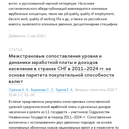
англо- и русскоязычной научной литературе. На основе
систематического обзора публикаций анализируются ключевые
зарубежные концепции, такие как job quality, quality of employment,
decent work, quality of working life и др., а также их российские
аналоги, выявляются ключевые различия, дисциплинарная специфика
...
Добавлено: 2 мая 2026 г.
СТАТЬЯ
Межстрановые сопоставления уровня и
динамики заработной платы и доходов
населения в странах СНГ в 2011–2024 гг. на
основе паритета покупательной способности
валют
Орехов А. А.
,
Бирюкова С. С.
,
Горина Е. А.
, Вопросы статистики 2026 Т.
33 № 2 С. 81–90
В статье представлены результаты межстрановых сопоставлений
уровней среднемесячной заработной платы и денежных доходов
населения в девяти из 11 государств – участников Содружества
Независимых Государств за период 2011–2024 гг. Сопоставления
выполнены с использованием двух различных подходов: на основе
номинальных обменных курсов национальных валют и в пересчете по