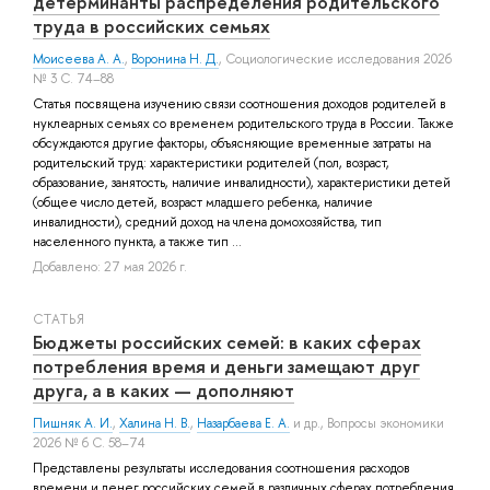
детерминанты распределения родительского
труда в российских семьях
Моисеева А. А.
,
Воронина Н. Д.
, Социологические исследования 2026
№ 3 С. 74–88
Статья посвящена изучению связи соотношения доходов родителей в
нуклеарных семьях со временем родительского труда в России. Также
обсуждаются другие факторы, объясняющие временные затраты на
родительский труд: характеристики родителей (пол, возраст,
образование, занятость, наличие инвалидности), характеристики детей
(общее число детей, возраст младшего ребенка, наличие
инвалидности), средний доход на члена домохозяйства, тип
населенного пункта, а также тип ...
Добавлено: 27 мая 2026 г.
СТАТЬЯ
Бюджеты российских семей: в каких сферах
потребления время и деньги замещают друг
друга, а в каких — дополняют
Пишняк А. И.
,
Халина Н. В.
,
Назарбаева Е. А.
и др.
, Вопросы экономики
2026 № 6 С. 58–74
Представлены результаты исследования соотношения расходов
времени и денег российских семей в различных сферах потребления.