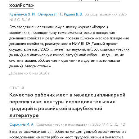
хозяйств»
Кузьминов Я. И.
,
Овчарова Л. Н.
,
Радаев В. В.
, Вопросы экономики 2026
№ 5 С. 5–16
Это введение к специальному выпуску журнала «Вопросы
экономики», посвященному теме экономического поведения
домашних хозяйств и результатам проекта «Экономическое поведение
домашних хозяйств», реализуемого в НИУ ВШЭ. Данный проект
осуществляется с 2023 г., имеет полевую часть (сбор социологических
данных) и аналитическую компоненту (анализ собранных данных, их
систематизация, обобщение и сравнение с другими источниками
данных). Авторы статьи – ...
Добавлено: 8 мая 2026 г.
СТАТЬЯ
Качество рабочих мест в междисциплинарной
перспективе: контуры исследовательских
традиций в российской и зарубежной
литературе
Сорокина И. А.
, Социологические исследования 2026 № 4 С. 31–42
В статье рассматривается проблема концептуальной разрозненности в
исследованиях качества рабочих мест, трудовой жизни и занятости в