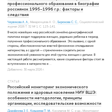
профессионального образования в биографии
россиянок 1995–1996 г.р.: факторы и
следствия
Червякова А. А.
,
Макаренцева А. О.
,
Бирюкова С. С.
, Социологический
журнал 2026 Т. 32 № 1 С. 123–141
В число новейших мер российской семейно-демографической
политики входит поддержка женщин, родивших ребенка в период
получения профессионального образования. Это вызвано, с одной
стороны, обеспокоенностью властей феноменом откладывания
материнства, а с другой — стремлением сократить риски
экономической уязвимости для этой группы женщин с детьми. В
настоящей работе рассматривается, какие социальные факторы стоят за
вступлением в материнство в ...
Добавлено: 30 марта 2026 г.
СТАТЬЯ
Российский мониторинг экономического
положения и здоровья населения НИУ ВШЭ:
особенности методологии, принципы
организации, исследовательские возможности
Дорофеева З. Е.
,
Козырева П. М.
,
Косолапов М. С.
и др.
, Мониторинг