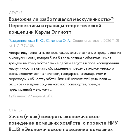
СТАТЬЯ
Возможна ли «заботящаяся маскулинность»?
Перспективы и границы теоретической
концепции Карлы Эллиотт
Рождественская Е. Ю.
,
Симонова О. А.
, Социология власти 2026 Т. 38
№ 1 С. 77–106
Авторы ищут ответы на вопрос: каковы альтернативные представления
о маскулинности, которая была бы совместима с обозначившимся
трендом на этику заботы? Такие дебаты ведутся в поле исследований
маскулинности в связи с обсуждением пределов экономического
роста, экономическим кризисом, гендерным эгалитаризмом и
переходом к обществу заботы. Важный эффект этой установки —
расширение задачи социального воспроизводства, прежде
предписанной женскому ...
Добавлено: 27 марта 2026 г.
СТАТЬЯ
Зачем (и как) измерять экономическое
поведение домашних хозяйств: о проекте НИУ
ВШЭ «Экономическое поведение домашних