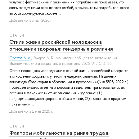
услугах с фактическими практиками их потребления показывает, что
связь между ними оказывается слабой, а приоритеты потребительского
выбора формируются скорее ...
Добавлено: 28 мая 2026 г.
СТАТЬЯ
Стили жизни российской молодежи в
отношении здоровья: гендерные различия
Орехов А. А.
,
Захаров А. Б.
, Мониторинг общественного мнения:
Экономические и социальные перемены 2026 № 2 С. 3–23
Статья посвящена исследованию стилей жизни российской молодежи
в отношении здоровья с учетом гендерных различий. На данных
лонгитюда «Траектории в образовании и профессии» (N = 3398, 2022 г.)
проведен анализ латентных классов и выделены три класса молодых
россиян в зависимости от их отношения к здоровью: (1)
придерживающиеся здорового образа жизни, (2) склонные к вредным
привычкам и ...
Добавлено: 21 мая 2026 г.
СТАТЬЯ
Факторы мобильности на рынке труда в