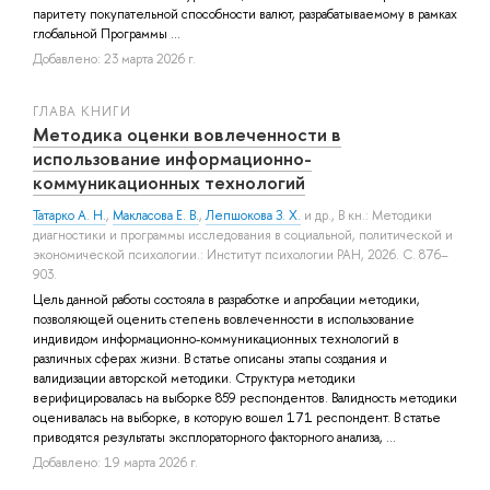
паритету покупательной способности валют, разрабатываемому в рамках
глобальной Программы ...
Добавлено: 23 марта 2026 г.
ГЛАВА КНИГИ
Методика оценки вовлеченности в
использование информационно-
коммуникационных технологий
Татарко А. Н.
,
Макласова Е. В.
,
Лепшокова З. Х.
и др.
, В кн.: Методики
диагностики и программы исследования в социальной, политической и
экономической психологии.: Институт психологии РАН, 2026. С. 876–
903.
Цель данной работы состояла в разработке и апробации методики,
позволяющей оценить степень вовлеченности в использование
индивидом информационно-коммуникационных технологий в
различных сферах жизни. В статье описаны этапы создания и
валидизации авторской методики. Структура методики
верифицировалась на выборке 859 респондентов. Валидность методики
оценивалась на выборке, в которую вошел 171 респондент. В статье
приводятся результаты эксплораторного факторного анализа, ...
Добавлено: 19 марта 2026 г.