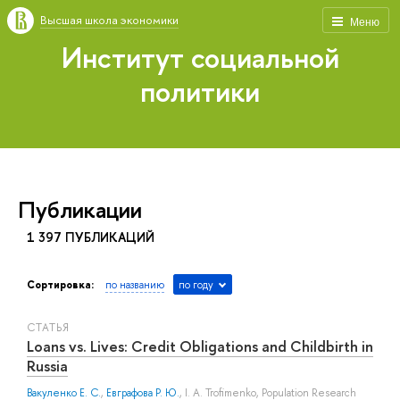
Высшая школа экономики
Меню
Институт социальной
политики
Публикации
1 397 ПУБЛИКАЦИЙ
Сортировка:
по названию
по году
СТАТЬЯ
Loans vs. Lives: Credit Obligations and Childbirth in
Russia
Вакуленко Е. С.
,
Евграфова Р. Ю.
,
I. A. Trofimenko
, Population Research