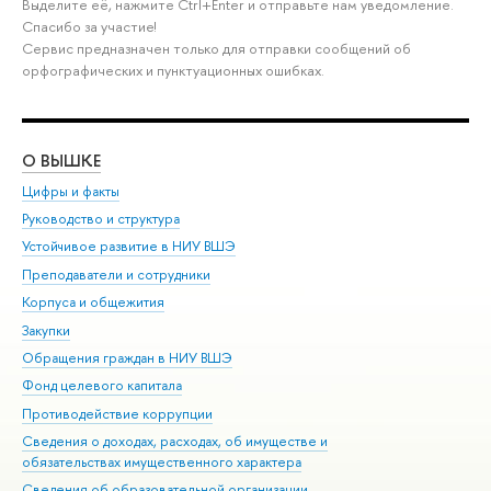
Выделите её, нажмите Ctrl+Enter и отправьте нам уведомление.
Спасибо за участие!
Сервис предназначен только для отправки сообщений об
орфографических и пунктуационных ошибках.
О ВЫШКЕ
ОБ
Цифры и факты
Ли
Руководство и структура
Дов
Устойчивое развитие в НИУ ВШЭ
Ол
Преподаватели и сотрудники
При
Корпуса и общежития
Вы
Закупки
При
Обращения граждан в НИУ ВШЭ
Ас
Фонд целевого капитала
До
Противодействие коррупции
Цен
Сведения о доходах, расходах, об имуществе и
Би
обязательствах имущественного характера
Об
Сведения об образовательной организации