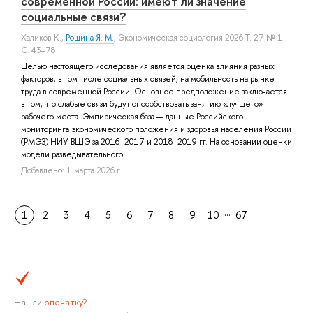
современной России: имеют ли значение
социальные связи?
Халиков К.
,
Рощина Я. М.
, Экономическая социология 2026 Т. 27 № 1
С. 43–78
Целью настоящего исследования является оценка влияния разных
факторов, в том числе социальных связей, на мобильность на рынке
труда в современной России. Основное предположение заключается
в том, что слабые связи будут способствовать занятию «лучшего»
рабочего места. Эмпирическая база — данные Российского
мониторинга экономического положения и здоровья населения России
(РМЭЗ) НИУ ВШЭ за 2016–2017 и 2018–2019 гг. На основании оценки
модели разведывательного ...
Добавлено: 1 марта 2026 г.
…
1
2
3
4
5
6
7
8
9
10
67
Нашли
опечатку
?