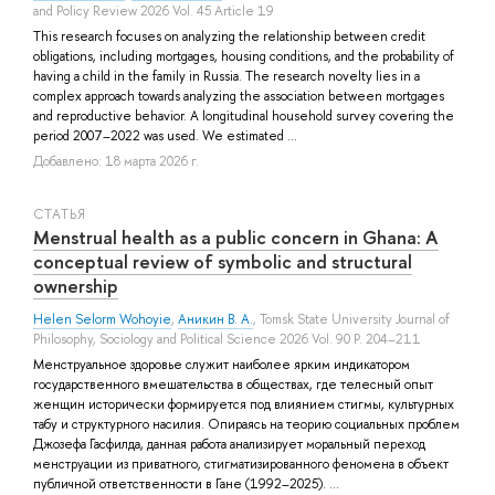
and Policy Review 2026 Vol. 45 Article 19
This research focuses on analyzing the relationship between credit
obligations, including mortgages, housing conditions, and the probability of
having a child in the family in Russia. The research novelty lies in a
complex approach towards analyzing the association between mortgages
and reproductive behavior. A longitudinal household survey covering the
period 2007–2022 was used. We estimated ...
Добавлено: 18 марта 2026 г.
СТАТЬЯ
Menstrual health as a public concern in Ghana: A
conceptual review of symbolic and structural
ownership
Helen Selorm Wohoyie
,
Аникин В. А.
, Tomsk State University Journal of
Philosophy, Sociology and Political Science 2026 Vol. 90 P. 204–211
Менструальное здоровье служит наиболее ярким индикатором
государственного вмешательства в обществах, где телесный опыт
женщин исторически формируется под влиянием стигмы, культурных
табу и структурного насилия. Опираясь на теорию социальных проблем
Джозефа Гасфилда, данная работа анализирует моральный переход
менструации из приватного, стигматизированного феномена в объект
публичной ответственности в Гане (1992–2025). ...