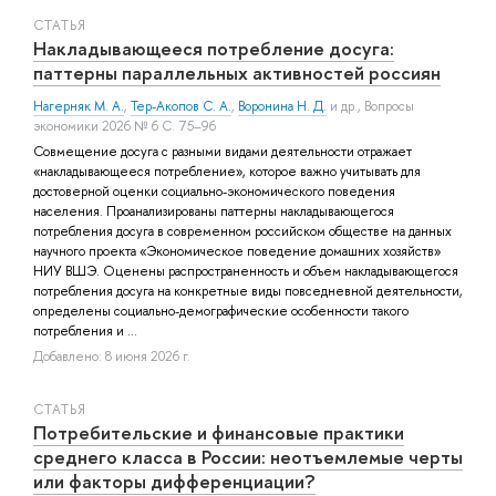
СТАТЬЯ
Накладывающееся потребление досуга:
паттерны параллельных активностей россиян
Нагерняк М. А.
,
Тер-Акопов С. А.
,
Воронина Н. Д.
и др.
, Вопросы
экономики 2026 № 6 С. 75–96
Совмещение досуга с разными видами деятельности отражает
«накладывающееся потребление», которое важно учитывать для
достоверной оценки социально-экономического поведения
населения. Проанализированы паттерны накладывающегося
потребления досуга в современном российском обществе на данных
научного проекта «Экономическое поведение домашних хозяйств»
НИУ ВШЭ. Оценены распространенность и объем накладывающегося
потребления досуга на конкретные виды повседневной деятельности,
определены социально-демографические особенности такого
потребления и ...
Добавлено: 8 июня 2026 г.
СТАТЬЯ
Потребительские и финансовые практики
среднего класса в России: неотъемлемые черты
или факторы дифференциации?