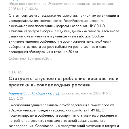
общественного мнения: Экономические и социальные перемены
2026 № 1 С. 40–64
Статья посвящена специфике методологии, принципам организации и
исследовательским возможностям Российского мониторинга
экономического положения и здоровья населения НИУ ВШЭ.
Описаны структура выборки, ее дизайн, динамика размера, в том числе
связанная с увеличением и уменьшением выборки. Особое
внимание уделено особенностям формирования панельной части
выборки, в частности вопросу выбывания респондентов в ходе
проведения обследования в течение 30 лет. ...
Добавлено: 18 марта 2026 г.
СТАТЬЯ
Статус и статусное потребление: восприятие и
практики высокодоходных россиян
Мареева С. В.
,
Слободенюк Е. Д.
, Вопросы экономики 2026 № 5 С.
115–130
На основании данных специального обследования в рамках проекта
«Экономическое поведение домашних хозяйств» НИУ ВШЭ
проанализированы особенности восприятия статуса и их отражение в
потреблении россиян, входящих в верхний дециль доходного
распределения. Сопоставление представлений о статусных товарах и