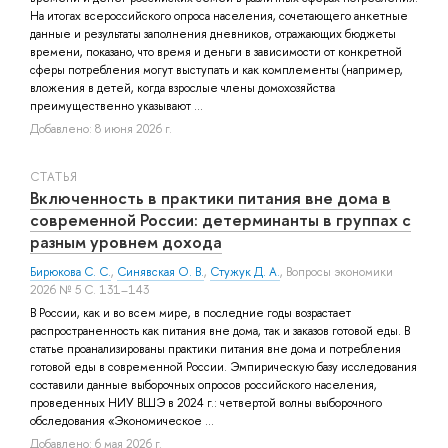
На итогах всероссийского опроса населения, сочетающего анкетные
данные и результаты заполнения дневников, отражающих бюджеты
времени, показано, что время и деньги в зависимости от конкретной
сферы потребления могут выступать и как комплементы (например,
вложения в детей, когда взрослые члены домохозяйства
преимущественно указывают ...
Добавлено: 8 июня 2026 г.
СТАТЬЯ
Включенность в практики питания вне дома в
современной России: детерминанты в группах с
разным уровнем дохода
Бирюкова С. С.
,
Синявская О. В.
,
Стужук Д. А.
, Вопросы экономики
2026 № 5 С. 131–143
В России, как и во всем мире, в последние годы возрастает
распространенность как питания вне дома, так и заказов готовой еды. В
статье проанализированы практики питания вне дома и потребления
готовой еды в современной России. Эмпирическую базу исследования
составили данные выборочных опросов российского населения,
проведенных НИУ ВШЭ в 2024 г.: четвертой волны выборочного
обследования «Экономическое ...
Добавлено: 6 мая 2026 г.