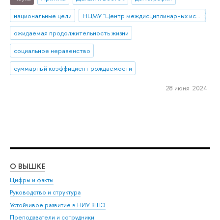
национальные цели
НЦМУ "Центр междисциплинарных исследований человеческого потенциала"
ожидаемая продолжительность жизни
социальное неравенство
суммарный коэффициент рождаемости
28 июня 2024
О ВЫШКЕ
ОБ
Цифры и факты
Ли
Руководство и структура
Дов
Устойчивое развитие в НИУ ВШЭ
Ол
Преподаватели и сотрудники
При