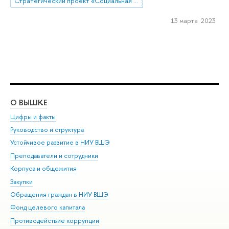
Стратегический проект «Социальная политика устойчивого развития и инклюзивного экономического роста»
13 марта 2023
О ВЫШКЕ
ОБ
Цифры и факты
Ли
Руководство и структура
Дов
Устойчивое развитие в НИУ ВШЭ
Ол
Преподаватели и сотрудники
При
Корпуса и общежития
Вы
Закупки
При
Обращения граждан в НИУ ВШЭ
Ас
Фонд целевого капитала
До
Противодействие коррупции
Цен