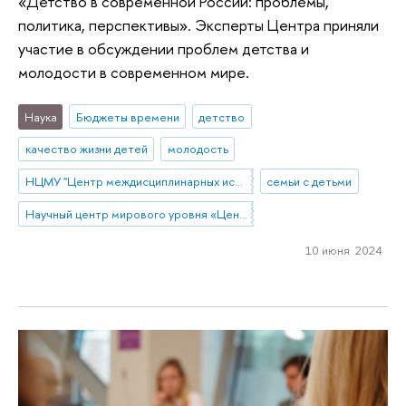
«Детство в современной России: проблемы,
политика, перспективы». Эксперты Центра приняли
участие в обсуждении проблем детства и
молодости в современном мире.
Наука
Бюджеты времени
детство
качество жизни детей
молодость
НЦМУ "Центр междисциплинарных исследований человеческого потенциала"
семьи с детьми
Научный центр мирового уровня «Центр междисциплинарных исследований человеческого потенциала»
10 июня 2024