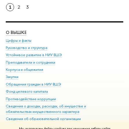
1
2
3
О ВЫШКЕ
ОБ
Цифры и факты
Ли
Руководство и структура
Дов
Устойчивое развитие в НИУ ВШЭ
Ол
Преподаватели и сотрудники
При
Корпуса и общежития
Вы
Закупки
При
Обращения граждан в НИУ ВШЭ
Ас
Фонд целевого капитала
До
Противодействие коррупции
Цен
Сведения о доходах, расходах, об имуществе и
Би
обязательствах имущественного характера
Об
Сведения об образовательной организации
Обр
Людям с ограниченными возможностями здоровья
Мы используем файлы cookies для улучшения работы сайта