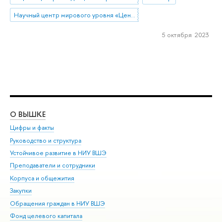
Научный центр мирового уровня «Центр междисциплинарных исследований человеческого потенциала»
5 октября 2023
О ВЫШКЕ
ОБ
Цифры и факты
Ли
Руководство и структура
Дов
Устойчивое развитие в НИУ ВШЭ
Ол
Преподаватели и сотрудники
При
Корпуса и общежития
Вы
Закупки
При
Обращения граждан в НИУ ВШЭ
Ас
Фонд целевого капитала
До