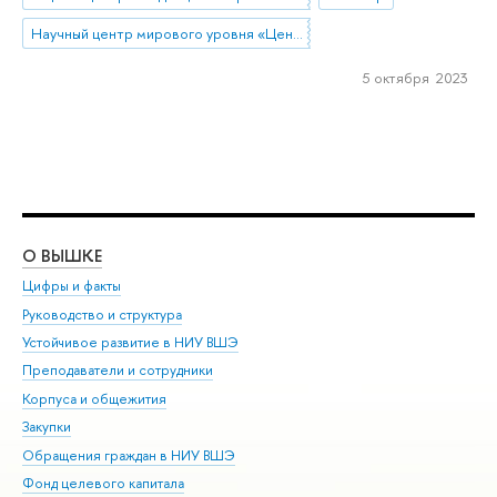
Научный центр мирового уровня «Центр междисциплинарных исследований человеческого потенциала»
5 октября 2023
О ВЫШКЕ
ОБ
Цифры и факты
Ли
Руководство и структура
Дов
Устойчивое развитие в НИУ ВШЭ
Ол
Преподаватели и сотрудники
При
Корпуса и общежития
Вы
Закупки
При
Обращения граждан в НИУ ВШЭ
Ас
Фонд целевого капитала
До