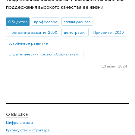
поддержания высокого качества ее жизни.
Общество
профессора
взгляд ученого
Программа развития 2030
демография
Приоритет 2030
устойчивое развитие
Стратегический проект «Социальная политика устойчивого развития и инклюзивного экономического роста»
18 июня 2024
О ВЫШКЕ
ОБ
Цифры и факты
Ли
Руководство и структура
Дов