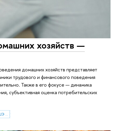
омашних хозяйств —
поведения домашних хозяйств представляет
амики трудового и финансового поведения
чительно. Также в его фокусе — динамика
ния, субъективная оценка потребительских
Исследовательский проект НИУ ВШЭ «Экономическое поведение домашних хозяйств»