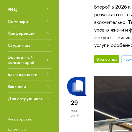
Второй в 2026 г
РИД
результаты стат
Семинары
включительно. Т
уровня жизни и 
Конференции
фокусе — жилищн
услуг и особенн
Студентам
Экспертный
Экспертиза
иссл
комментарий
Благодарности
Вакансии
Для сотрудников
29
мая
2026
Руководство
Директор –