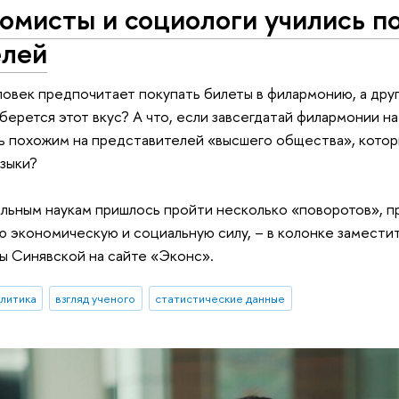
омисты и социологи учились п
елей
овек предпочитает покупать билеты в филармонию, а друг
 берется этот вкус? А что, если завсегдатай филармонии н
ь похожим на представителей «высшего общества», которы
зыки?
альным наукам пришлось пройти несколько «поворотов», п
 экономическую и социальную силу, – в колонке замести
 Синявской на сайте «Эконс».
алитика
взгляд ученого
статистические данные