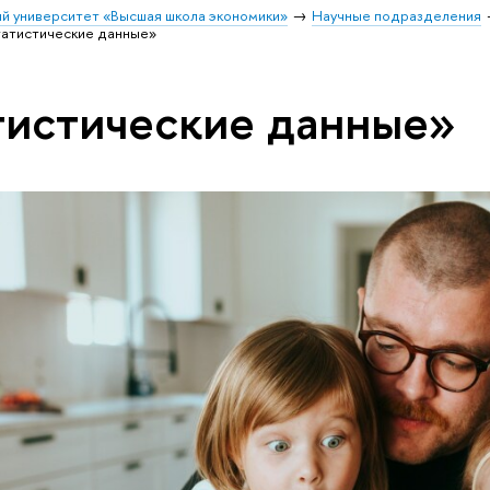
й университет «Высшая школа экономики»
Научные подразделения
татистические данные»
тистические данные»