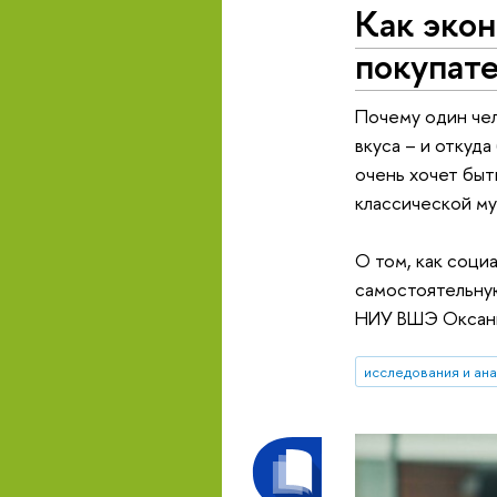
Как экон
покупат
Почему один чел
вкуса – и откуда
очень хочет быт
классической му
О том, как соци
самостоятельную
НИУ ВШЭ Оксаны
исследования и ан