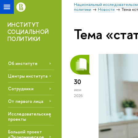
Национальный исследовательски
политики
Новости
Тема «с
ИНСТИТУТ
Тема «ста
СОЦИАЛЬНОЙ
ПОЛИТИКИ
Об институте
Центры института
30
Сотрудники
июн
2026
От первого лица
Исследовательские
проекты
Большой проект
«Экономическое