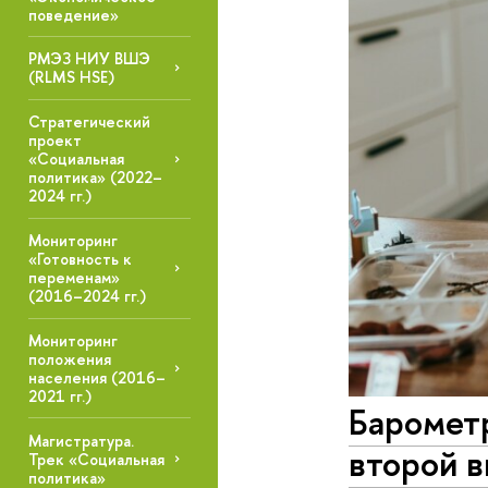
поведение»
РМЭЗ НИУ ВШЭ
(RLMS HSE)
Стратегический
проект
«Социальная
политика» (2022–
2024 гг.)
Мониторинг
«Готовность к
переменам»
(2016–2024 гг.)
Мониторинг
положения
населения (2016–
2021 гг.)
Баромет
Магистратура.
второй в
Трек «Социальная
политика»