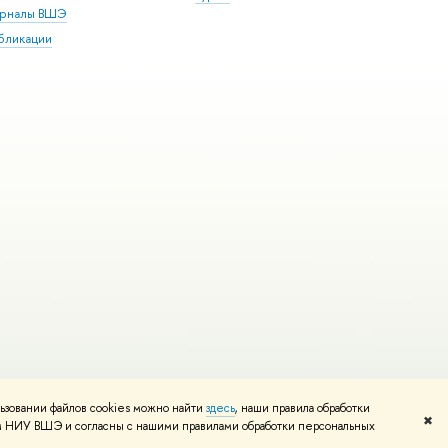
рналы ВШЭ
бликации
ьзовании файлов cookies можно найти
и
Карта сайта
здесь
, наши правила обработки
Редактору
✖
том НИУ ВШЭ и согласны с нашими правилами обработки персональных