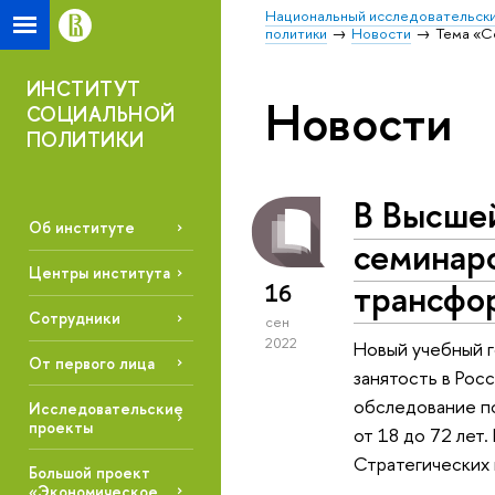
Национальный исследовательски
политики
Новости
Тема «С
ИНСТИТУТ
Новости
СОЦИАЛЬНОЙ
ПОЛИТИКИ
В Высшей
Об институте
семинаро
Центры института
трансфо
16
Сотрудники
сен
2022
Новый учебный 
От первого лица
занятость в Рос
обследование по
Исследовательские
проекты
от 18 до 72 лет
Стратегических 
Большой проект
«Экономическое