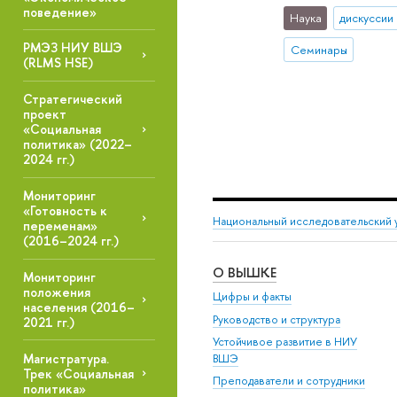
поведение»
Наука
дискуссии
РМЭЗ НИУ ВШЭ
Семинары
(RLMS HSE)
Стратегический
проект
«Социальная
политика» (2022–
2024 гг.)
Мониторинг
«Готовность к
Национальный исследовательский 
переменам»
(2016–2024 гг.)
О ВЫШКЕ
Мониторинг
положения
Цифры и факты
населения (2016–
Руководство и структура
2021 гг.)
Устойчивое развитие в НИУ
Магистратура.
ВШЭ
Трек «Социальная
Преподаватели и сотрудники
политика»