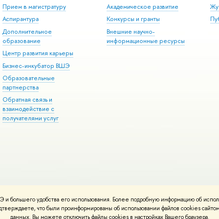
Прием в магистратуру
Академическое развитие
Жу
Аспирантура
Конкурсы и гранты
Пу
Дополнительное
Внешние научно-
образование
информационные ресурсы
Центр развития карьеры
Бизнес-инкубатор ВШЭ
Образовательные
партнерства
Обратная связь и
взаимодействие с
получателями услуг
 и большего удобства его использования. Более подробную информацию об испол
онтакты
Условия использования материалов
Политика конфиденциальност
подтверждаете, что были проинформированы об использовании файлов cookies сай
ботаны в
Школе дизайна НИУ ВШЭ
данных. Вы можете отключить файлы cookies в настройках Вашего браузера.