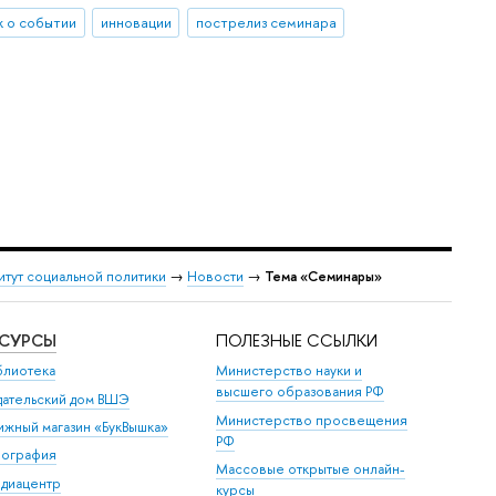
 о событии
инновации
пострелиз семинара
итут социальной политики
→
Новости
→
Тема «Семинары»
ЕСУРСЫ
ПОЛЕЗНЫЕ ССЫЛКИ
блиотека
Министерство науки и
высшего образования РФ
дательский дом ВШЭ
Министерство просвещения
ижный магазин «БукВышка»
РФ
пография
Массовые открытые онлайн-
диацентр
курсы