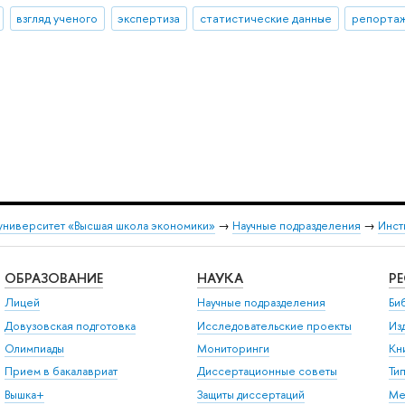
взгляд ученого
экспертиза
статистические данные
репортаж
университет «Высшая школа экономики»
→
Научные подразделения
→
Инст
ОБРАЗОВАНИЕ
НАУКА
Р
Лицей
Научные подразделения
Би
Довузовская подготовка
Исследовательские проекты
Из
Олимпиады
Мониторинги
Кн
Прием в бакалавриат
Диссертационные советы
Ти
Вышка+
Защиты диссертаций
Ме