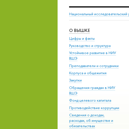
Национальный исследовательский 
О ВЫШКЕ
Цифры и факты
Руководство и структура
Устойчивое развитие в НИУ
ВШЭ
Преподаватели и сотрудники
Корпуса и общежития
Закупки
Обращения граждан в НИУ
ВШЭ
Фонд целевого капитала
Противодействие коррупции
Сведения о доходах,
расходах, об имуществе и
обязательствах