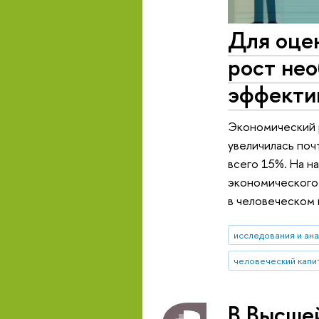
Для оцен
рост нео
эффекти
Экономический р
увеличилась поч
всего 15%. На н
экономического 
в человеческом 
исследования и ан
человеческий капи
В Высшей