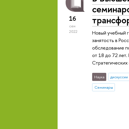
семинаро
трансфо
16
сен
2022
Новый учебный 
занятость в Рос
обследование по
от 18 до 72 лет
Стратегических 
Наука
дискуссии
Семинары