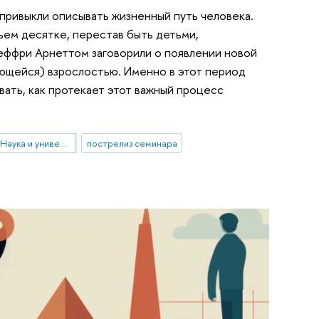
привыкли описывать жизненный путь человека.
ьем десятке, перестав быть детьми,
еффри Арнеттом заговорили о появлении новой
ающейся) взрослостью. Именно в этот период
ать, как протекает этот важный процесс
Национальный проект «Наука и университеты»
пострелиз семинара