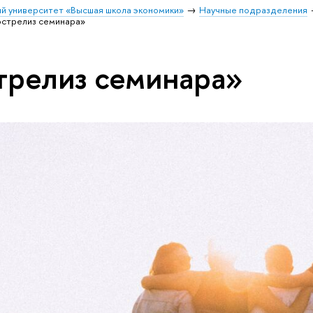
й университет «Высшая школа экономики»
Научные подразделения
острелиз семинара»
трелиз семинара»