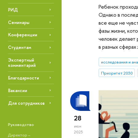
Ребенок проходи
РИД
Однако в послед
все еще не чувс
Семинары
фазы жизни, кот
Конференции
человек делает 
в разных сферах 
Студентам
Экспертный
исследования и ан
комментарий
Приоритет 2030
Благодарности
Вакансии
Для сотрудников
28
Руководство
июн
2023
Директор –