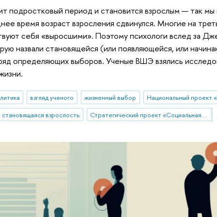
т подростковый период и становится взрослым — так мы 
нее время возраст взросления сдвинулся. Многие на трет
твуют себя «выросшими». Поэтому психологи вслед за Дж
орую назвали становящейся (или появляющейся, или начин
ряд определяющих выборов. Ученые ВШЭ взялись исследов
жизни.
алитика
взгляд ученого
жизненный выбор
становящаяся взрослость
Стратегический проект «Социальная политика устойчивого развития и инклюзивного экономического роста»