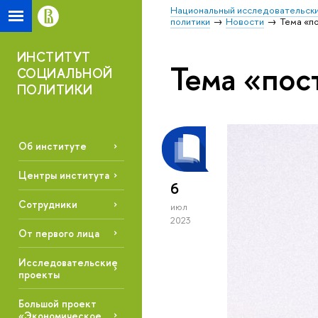
Национальный исследовательски
политики
Новости
Тема «п
ИНСТИТУТ
Тема «пос
СОЦИАЛЬНОЙ
ПОЛИТИКИ
Об институте
Центры института
6
Сотрудники
июл
2023
От первого лица
Исследовательские
проекты
Большой проект
«Экономическое