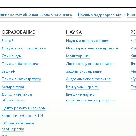
университет «Высшая школа экономики»
→
Научные подразделения
→
Инст
ОБРАЗОВАНИЕ
НАУКА
Р
Лицей
Научные подразделения
Би
Довузовская подготовка
Исследовательские проекты
Из
Олимпиады
Мониторинги
Кн
Прием в бакалавриат
Диссертационные советы
Ти
Вышка+
Защиты диссертаций
Ме
Прием в магистратуру
Академическое развитие
Жу
Аспирантура
Конкурсы и гранты
Пу
Дополнительное
Внешние научно-
образование
информационные ресурсы
Центр развития карьеры
Бизнес-инкубатор ВШЭ
Образовательные
партнерства