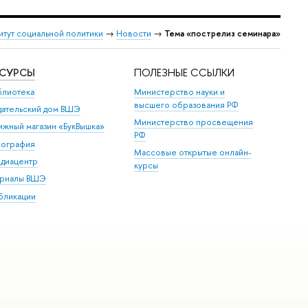
итут социальной политики
→
Новости
→
Тема «пострелиз семинара»
ЕСУРСЫ
ПОЛЕЗНЫЕ ССЫЛКИ
блиотека
Министерство науки и
высшего образования РФ
дательский дом ВШЭ
Министерство просвещения
ижный магазин «БукВышка»
РФ
пография
Массовые открытые онлайн-
диацентр
курсы
рналы ВШЭ
бликации