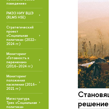
поведение»
РМЭЗ НИУ ВШЭ
(RLMS HSE)
Стратегический
проект
«Социальная
политика» (2022–
2024 гг.)
Мониторинг
«Готовность к
переменам»
(2016–2024 гг.)
Мониторинг
положения
населения (2016–
2021 гг.)
Становя
Магистратура.
решение
Трек «Социальная
политика»