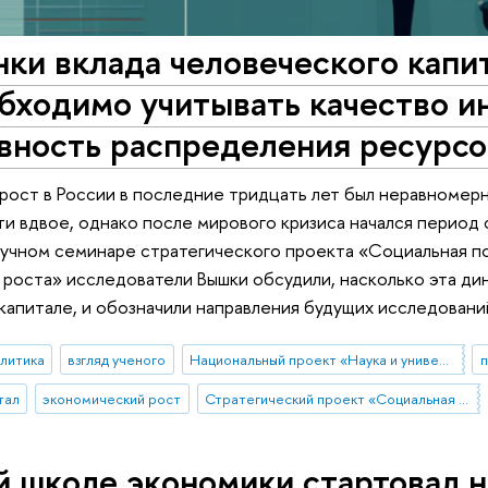
ки вклада человеческого капи
бходимо учитывать качество и
вность распределения ресурсо
ост в России в последние тридцать лет был неравномерн
ти вдвое, однако после мирового кризиса начался период 
аучном семинаре стратегического проекта «Социальная по
роста» исследователи Вышки обсудили, насколько эта д
капитале, и обозначили направления будущих исследовани
алитика
взгляд ученого
Национальный проект «Наука и университеты»
п
тал
экономический рост
Стратегический проект «Социальная политика устойчивого развития и инклюзивного экономического роста»
 школе экономики стартовал н