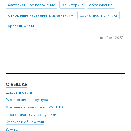
материальное положение
мониторинг
образование
отношение населения к изменениям
социальная политика
уровень жизни
11 ноября 2023
О ВЫШКЕ
ОБ
Цифры и факты
Ли
Руководство и структура
Дов
Устойчивое развитие в НИУ ВШЭ
Ол
Преподаватели и сотрудники
При
Корпуса и общежития
Вы
Закупки
При