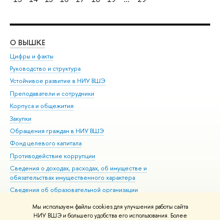
О ВЫШКЕ
ОБ
Цифры и факты
Ли
Руководство и структура
Дов
Устойчивое развитие в НИУ ВШЭ
Ол
Преподаватели и сотрудники
При
Корпуса и общежития
Вы
Закупки
При
Обращения граждан в НИУ ВШЭ
Ас
Фонд целевого капитала
До
Противодействие коррупции
Цен
Сведения о доходах, расходах, об имуществе и
Би
обязательствах имущественного характера
Об
Сведения об образовательной организации
Обр
Людям с ограниченными возможностями здоровья
Мы используем файлы cookies для улучшения работы сайта
Единая платежная страница
НИУ ВШЭ и большего удобства его использования. Более