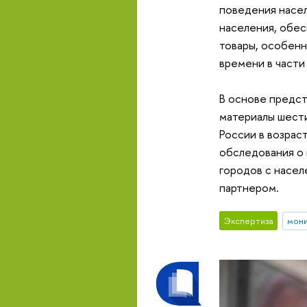
поведения насел
населения, обес
товары, особен
времени в части
В основе предст
материалы шест
России в возрас
обследования о 
городов с насел
партнером.
Экспертиза
мон