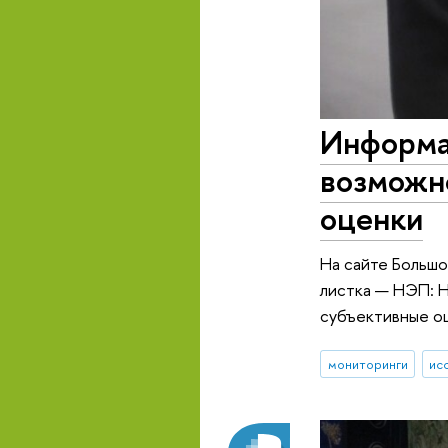
Информа
возможн
оценки
На сайте Больш
листка — НЭП: Н
субъективные о
мониторинги
ис