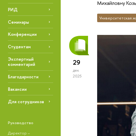
Михайловну Коз
РИД
Университетская ж
Семинары
Конференции
Студентам
Экспертный
29
комментарий
дек
2025
Благодарности
Вакансии
Для сотрудников
Руководство
Директор –