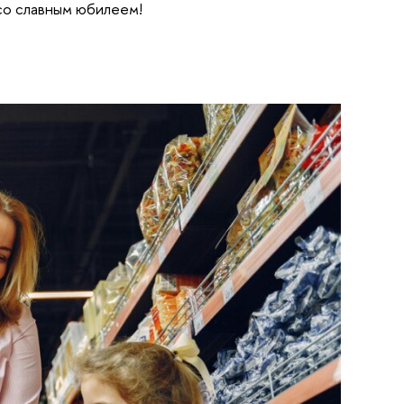
со славным юбилеем!