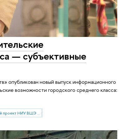
ительские
сса — субъективные
тв» опубликован новый выпуск информационного
ьские возможности городского среднего класса:
Исследовательский проект НИУ ВШЭ «Экономическое поведение домашних хозяйств»