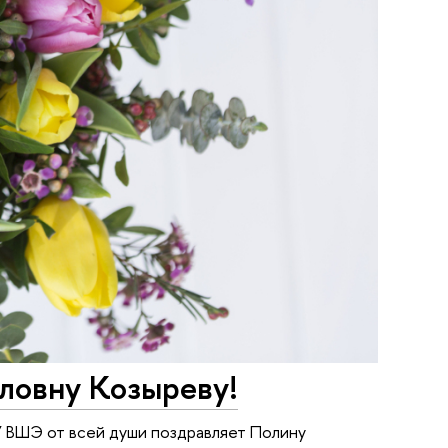
ловну Козыреву!
У ВШЭ от всей души поздравляет Полину