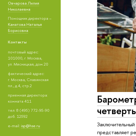
Овчарова Лилия
Николаевна
Помощник директора –
Канатова Наталья
Борисовна
Контакты
почтовый адрес:
101000, г. Москва,
ул. Мясницкая, дом 20
фактический адрес:
г. Москва, Славянская
пл., д.4, стр.2
приемная директора:
Баромет
комната 411
четверты
тел: 8 (495) 772-95-90
доб. 12592
Заключительный 
e-mail:
isp@hse.ru
представляет ре