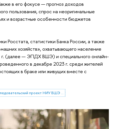
Также в его фокусе — прогноз доходов
ого пользования, спрос на неоригинальные
ьях и возрастные особенности бюджетов
и Росстата, статистики Банка России, а также
машних хозяйств», охватывающего население
3 г. (далее — ЭПДХ ВШЭ) и специального онлайн-
роведенного в декабре 2023 г. среди жителей
состоящих в браке или живущих вместе с
Исследовательский проект НИУ ВШЭ «Экономическое поведение домашних хозяйств»