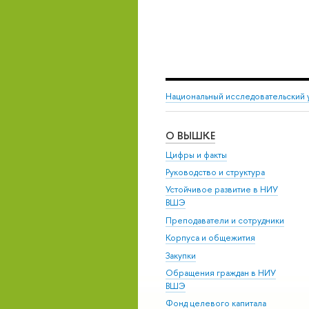
Национальный исследовательский 
О ВЫШКЕ
Цифры и факты
Руководство и структура
Устойчивое развитие в НИУ
ВШЭ
Преподаватели и сотрудники
Корпуса и общежития
Закупки
Обращения граждан в НИУ
ВШЭ
Фонд целевого капитала