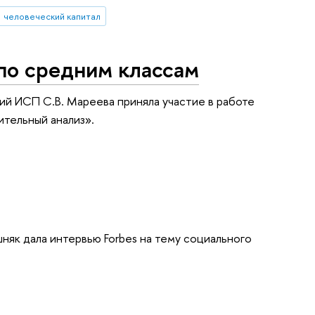
человеческий капитал
по средним классам
й ИСП С.В. Мареева приняла участие в работе
ительный анализ».
шняк дала интервью Forbes на тему социального