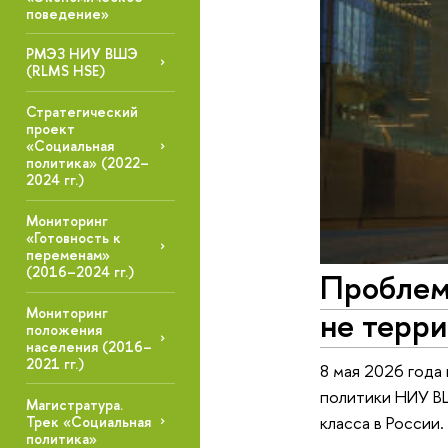
поведение»
РМЭЗ НИУ ВШЭ
(RLMS HSE)
Стратегический
проект
«Социальная
политика» (2022–
2024 гг.)
Мониторинг
«Готовность к
переменам»
(2016–2024 гг.)
Проблема
не терр
Мониторинг
положения
населения (2016–
2021 гг.)
8 мая 2026 года
политики НИУ В
Магистратура.
класса в России.
Трек «Социальная
политика»