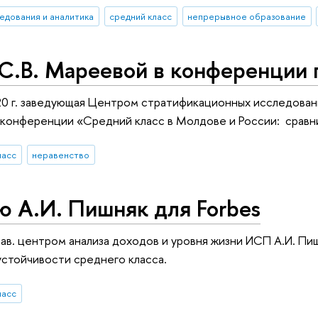
едования и аналитика
cредний класс
непрерывное образование
С.В. Мареевой в конференции 
0 г. заведующая Центром стратификационных исследовани
конференции «Средний класс в Молдове и России: сравн
ласс
неравенство
 А.И. Пишняк для Forbes
 зав. центром анализа доходов и уровня жизни ИСП А.И. Пи
устойчивости среднего класса.
ласс