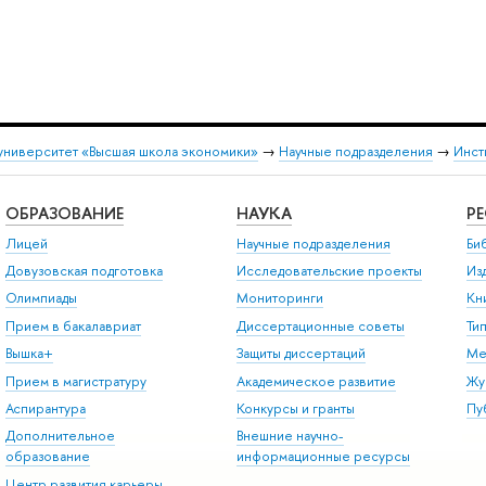
университет «Высшая школа экономики»
→
Научные подразделения
→
Инст
ОБРАЗОВАНИЕ
НАУКА
Р
Лицей
Научные подразделения
Би
Довузовская подготовка
Исследовательские проекты
Из
Олимпиады
Мониторинги
Кн
Прием в бакалавриат
Диссертационные советы
Ти
Вышка+
Защиты диссертаций
Ме
Прием в магистратуру
Академическое развитие
Жу
Аспирантура
Конкурсы и гранты
Пу
Дополнительное
Внешние научно-
образование
информационные ресурсы
Центр развития карьеры