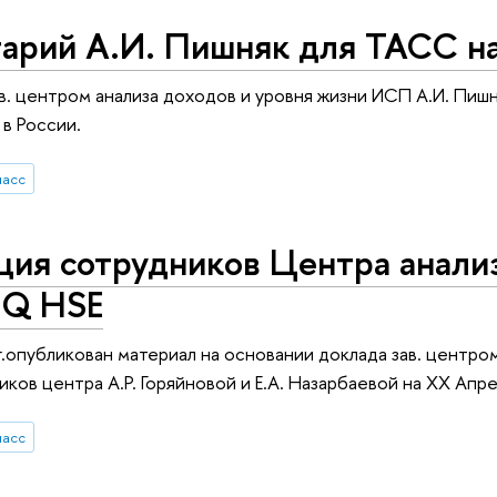
арий А.И. Пишняк для ТАСС на
зав. центром анализа доходов и уровня жизни ИСП А.И. Пи
 в России.
ласс
ия сотрудников Центра анализ
IQ HSE
г.опубликован материал на основании доклада зав. центро
ков центра А.Р. Горяйновой и Е.А. Назарбаевой на XX Ап
ласс