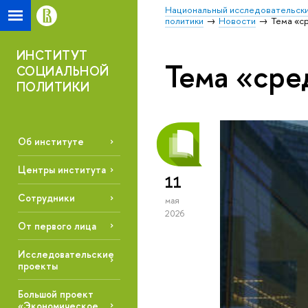
Национальный исследовательски
политики
Новости
Тема «c
ИНСТИТУТ
Тема «cре
СОЦИАЛЬНОЙ
ПОЛИТИКИ
Об институте
Центры института
11
Сотрудники
мая
2026
От первого лица
Исследовательские
проекты
Большой проект
«Экономическое