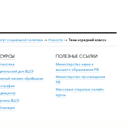
итут социальной политики
→
Новости
→
Тема «cредний класс»
ЕСУРСЫ
ПОЛЕЗНЫЕ ССЫЛКИ
блиотека
Министерство науки и
высшего образования РФ
дательский дом ВШЭ
Министерство просвещения
ижный магазин «БукВышка»
РФ
пография
Массовые открытые онлайн-
диацентр
курсы
рналы ВШЭ
бликации