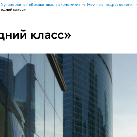
й университет «Высшая школа экономики»
Научные подразделения
редний класс»
дний класс»