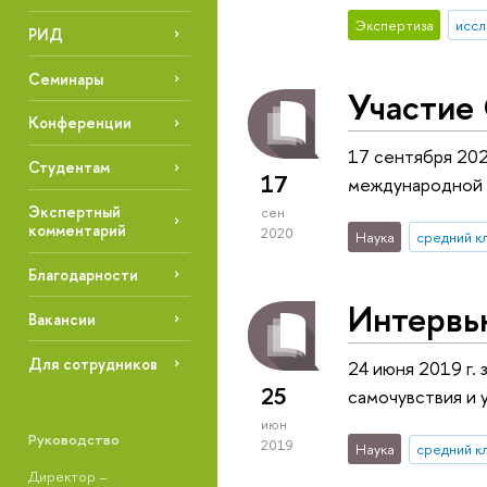
Экспертиза
иссл
РИД
Семинары
Участие 
Конференции
17 сентября 202
Студентам
17
международной 
Экспертный
сен
комментарий
2020
Наука
cредний к
Благодарности
Интервью
Вакансии
Для сотрудников
24 июня 2019 г.
25
самочувствия и 
июн
Руководство
2019
Наука
cредний к
Директор –