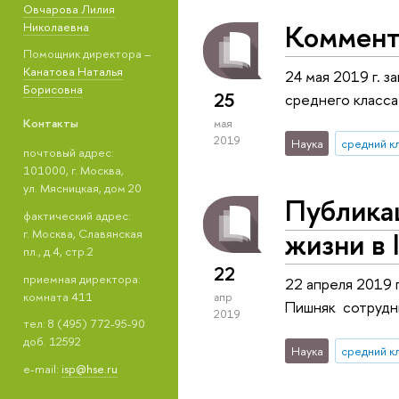
Овчарова Лилия
Коммент
Николаевна
Помощник директора –
Канатова Наталья
24 мая 2019 г. 
Борисовна
25
среднего класса
Контакты
мая
2019
Наука
cредний к
почтовый адрес:
101000, г. Москва,
ул. Мясницкая, дом 20
Публикац
фактический адрес:
жизни в 
г. Москва, Славянская
пл., д.4, стр.2
22
приемная директора:
22 апреля 2019 
комната 411
апр
Пишняк сотрудни
2019
тел: 8 (495) 772-95-90
доб. 12592
Наука
cредний к
e-mail:
isp@hse.ru