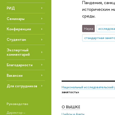
Пандемия, санкц
РИД
историческим ми
среды.
Семинары
Наука
исследова
Конференции
стандартная занят
Студентам
Экспертный
комментарий
Благодарности
Вакансии
Для сотрудников
Национальный исследовательский 
занятость»
Руководство
О ВЫШКЕ
Директор –
Цифры и факты