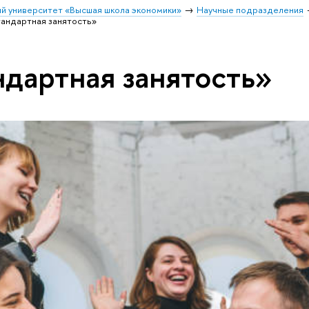
й университет «Высшая школа экономики»
Научные подразделения
тандартная занятость»
ндартная занятость»