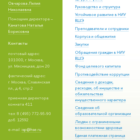
Овчарова Лилия
Руководство и структура
Николаевна
Устойчивое развитие в НИУ
Помощник директора –
ВШЭ
Канатова Наталья
Преподаватели и сотрудники
Борисовна
Корпуса и общежития
Контакты
Закупки
Обращения граждан в НИУ
почтовый адрес:
ВШЭ
101000, г. Москва,
ул. Мясницкая, дом 20
Фонд целевого капитала
Противодействие коррупции
фактический адрес:
г. Москва, Славянская
Сведения о доходах,
расходах, об имуществе и
пл., д.4, стр.2
обязательствах
приемная директора:
имущественного характера
комната 411
Сведения об
тел: 8 (495) 772-95-90
образовательной организации
доб. 12592
Людям с ограниченными
возможностями здоровья
e-mail:
isp@hse.ru
Единая платежная страница