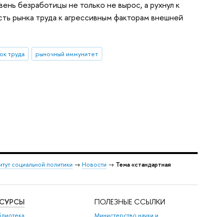
вень безработицы не только не вырос, а рухнул к
ть рынка труда к агрессивным факторам внешней
ок труда
рыночный иммунитет
итут социальной политики
→
Новости
→
Тема «стандартная
ЕСУРСЫ
ПОЛЕЗНЫЕ ССЫЛКИ
блиотека
Министерство науки и