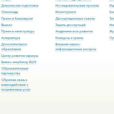
Довузовская подготовка
Исследовательские проекты
Из
Олимпиады
Мониторинги
Кн
Прием в бакалавриат
Диссертационные советы
Ти
Вышка+
Защиты диссертаций
Ме
Прием в магистратуру
Академическое развитие
Жу
Аспирантура
Конкурсы и гранты
Пу
Дополнительное
Внешние научно-
образование
информационные ресурсы
Центр развития карьеры
Бизнес-инкубатор ВШЭ
Образовательные
партнерства
Обратная связь и
взаимодействие с
получателями услуг