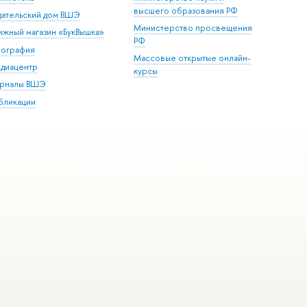
высшего образования РФ
дательский дом ВШЭ
Министерство просвещения
ижный магазин «БукВышка»
РФ
пография
Массовые открытые онлайн-
диацентр
курсы
рналы ВШЭ
бликации