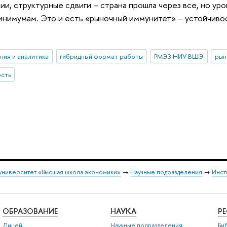
ии, структурные сдвиги – страна прошла через все, но уро
нимумам. Это и есть «рыночный иммунитет» – устойчивос
ния и аналитика
гибридный формат работы
РМЭЗ НИУ ВШЭ
рын
ость
университет «Высшая школа экономики»
→
Научные подразделения
→
Инст
ОБРАЗОВАНИЕ
НАУКА
Р
Лицей
Научные подразделения
Би