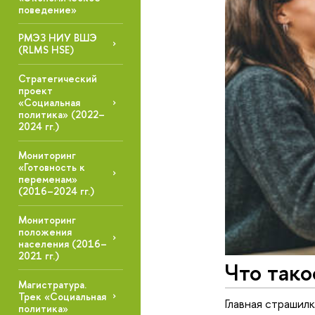
поведение»
РМЭЗ НИУ ВШЭ
(RLMS HSE)
Стратегический
проект
«Социальная
политика» (2022–
2024 гг.)
Мониторинг
«Готовность к
переменам»
(2016–2024 гг.)
Мониторинг
положения
населения (2016–
2021 гг.)
Что тако
Магистратура.
Трек «Социальная
Главная страшилк
политика»