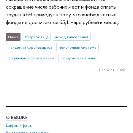
сокращение числа рабочих мест и фонда оплаты
труда на 5% приведут к тому, что внебюджетные
фонды не досчитаются 65,1 млрд рублей в месяц.
Наука
безработица
доходы населения
пандемия коронавируса
пенсионная система
социальное страхование
фонд оплаты труда
1 апреля 2020
О ВЫШКЕ
ОБ
Цифры и факты
Ли
Руководство и структура
Дов