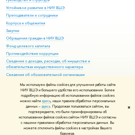
Устойчивое развитие в НИУ ВШЭ
Ол
Преподаватели и сотрудники
При
Корпуса и общежития
Вы
Закупки
При
Обращения граждан в НИУ ВШЭ
Ас
Фонд целевого капитала
До
Противодействие коррупции
Цен
Сведения о доходах, расходах, об имуществе и
Би
обязательствах имущественного характера
Об
Сведения об образовательной организации
Обр
Людям с ограниченными возможностями здоровья
Мы используем файлы cookies для улучшения работы сайта
Единая платежная страница
НИУ ВШЭ и большего удобства его использования. Более
подробную информацию об использовании файлов cookies
Работа в Вышке
можно найти
здесь
, наши правила обработки персональных
данных –
здесь
. Продолжая пользоваться сайтом, вы
✖
Редактору
подтверждаете, что были проинформированы об
© НИУ ВШЭ 1993–2026
Адреса и контакты
Условия использования
использовании файлов cookies сайтом НИУ ВШЭ и согласны
с нашими правилами обработки персональных данных. Вы
материалов
Политика конфиденциальности
Карта сайта
можете отключить файлы cookies в настройках Вашего
Шрифты HSE Sans и HSE Slab разработаны в
Школе дизайна НИУ ВШЭ
браузера.