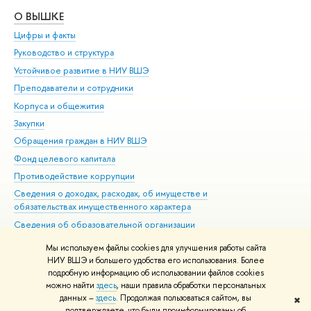
О ВЫШКЕ
ОБ
Цифры и факты
Ли
Руководство и структура
Дов
Устойчивое развитие в НИУ ВШЭ
Ол
Преподаватели и сотрудники
При
Корпуса и общежития
Вы
Закупки
При
Обращения граждан в НИУ ВШЭ
Ас
Фонд целевого капитала
До
Противодействие коррупции
Цен
Сведения о доходах, расходах, об имуществе и
Би
обязательствах имущественного характера
Об
Сведения об образовательной организации
Обр
Людям с ограниченными возможностями здоровья
Мы используем файлы cookies для улучшения работы сайта
Единая платежная страница
НИУ ВШЭ и большего удобства его использования. Более
подробную информацию об использовании файлов cookies
Работа в Вышке
можно найти
здесь
, наши правила обработки персональных
данных –
здесь
. Продолжая пользоваться сайтом, вы
✖
Редактору
подтверждаете, что были проинформированы об