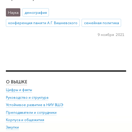
Наука
демография
конференция памяти А.Г. Вишневского
семейная политика
9 ноября 2021
О ВЫШКЕ
ОБ
Цифры и факты
Ли
Руководство и структура
Дов
Устойчивое развитие в НИУ ВШЭ
Ол
Преподаватели и сотрудники
При
Корпуса и общежития
Вы
Закупки
При