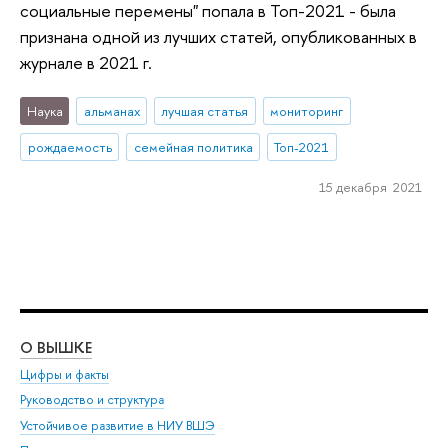
социальные перемены" попала в Топ-2021 - была
признана одной из лучших статей, опубликованных в
журнале в 2021 г.
Наука
альманах
лучшая статья
мониторинг
рождаемость
семейная политика
Топ-2021
15 декабря 2021
О ВЫШКЕ
ОБ
Цифры и факты
Ли
Руководство и структура
Дов
Устойчивое развитие в НИУ ВШЭ
Ол