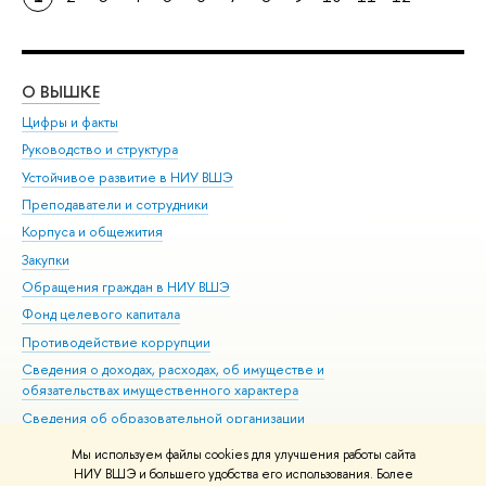
О ВЫШКЕ
ОБ
Цифры и факты
Ли
Руководство и структура
Дов
Устойчивое развитие в НИУ ВШЭ
Ол
Преподаватели и сотрудники
При
Корпуса и общежития
Вы
Закупки
При
Обращения граждан в НИУ ВШЭ
Ас
Фонд целевого капитала
До
Противодействие коррупции
Цен
Сведения о доходах, расходах, об имуществе и
Би
обязательствах имущественного характера
Об
Сведения об образовательной организации
Обр
Людям с ограниченными возможностями здоровья
Мы используем файлы cookies для улучшения работы сайта
Единая платежная страница
НИУ ВШЭ и большего удобства его использования. Более