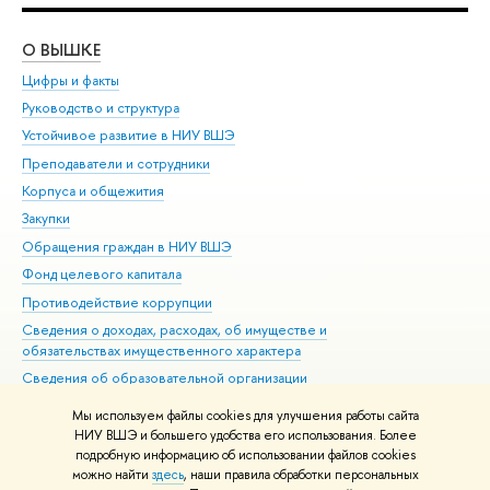
О ВЫШКЕ
ОБ
Цифры и факты
Ли
Руководство и структура
Дов
Устойчивое развитие в НИУ ВШЭ
Ол
Преподаватели и сотрудники
При
Корпуса и общежития
Вы
Закупки
При
Обращения граждан в НИУ ВШЭ
Ас
Фонд целевого капитала
До
Противодействие коррупции
Цен
Сведения о доходах, расходах, об имуществе и
Би
обязательствах имущественного характера
Об
Сведения об образовательной организации
Обр
Людям с ограниченными возможностями здоровья
Мы используем файлы cookies для улучшения работы сайта
Единая платежная страница
НИУ ВШЭ и большего удобства его использования. Более
подробную информацию об использовании файлов cookies
Работа в Вышке
можно найти
здесь
, наши правила обработки персональных