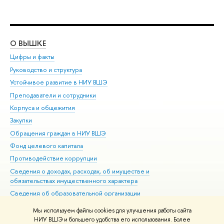
О ВЫШКЕ
ОБ
Цифры и факты
Ли
Руководство и структура
Дов
Устойчивое развитие в НИУ ВШЭ
Ол
Преподаватели и сотрудники
При
Корпуса и общежития
Вы
Закупки
При
Обращения граждан в НИУ ВШЭ
Ас
Фонд целевого капитала
До
Противодействие коррупции
Цен
Сведения о доходах, расходах, об имуществе и
Би
обязательствах имущественного характера
Об
Сведения об образовательной организации
Обр
Людям с ограниченными возможностями здоровья
Мы используем файлы cookies для улучшения работы сайта
Единая платежная страница
НИУ ВШЭ и большего удобства его использования. Более