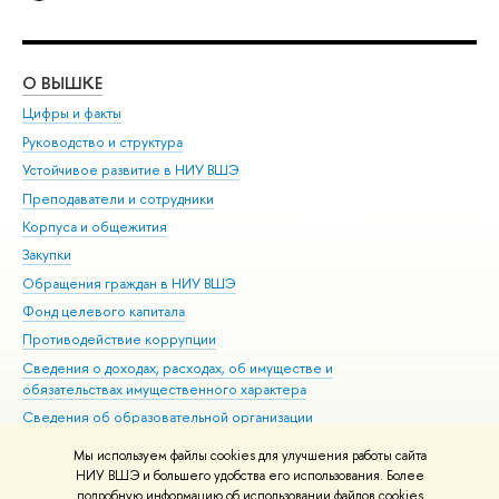
О ВЫШКЕ
ОБ
Цифры и факты
Ли
Руководство и структура
Дов
Устойчивое развитие в НИУ ВШЭ
Ол
Преподаватели и сотрудники
При
Корпуса и общежития
Вы
Закупки
При
Обращения граждан в НИУ ВШЭ
Ас
Фонд целевого капитала
До
Противодействие коррупции
Цен
Сведения о доходах, расходах, об имуществе и
Би
обязательствах имущественного характера
Об
Сведения об образовательной организации
Обр
Людям с ограниченными возможностями здоровья
Мы используем файлы cookies для улучшения работы сайта
Единая платежная страница
НИУ ВШЭ и большего удобства его использования. Более
подробную информацию об использовании файлов cookies