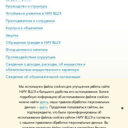
Руководство и структура
Дов
Устойчивое развитие в НИУ ВШЭ
Ол
Преподаватели и сотрудники
При
Корпуса и общежития
Вы
Закупки
При
Обращения граждан в НИУ ВШЭ
Ас
Фонд целевого капитала
До
Противодействие коррупции
Цен
Сведения о доходах, расходах, об имуществе и
Би
обязательствах имущественного характера
Об
Сведения об образовательной организации
Обр
Людям с ограниченными возможностями здоровья
Мы используем файлы cookies для улучшения работы сайта
Единая платежная страница
НИУ ВШЭ и большего удобства его использования. Более
подробную информацию об использовании файлов cookies
Работа в Вышке
можно найти
здесь
, наши правила обработки персональных
данных –
здесь
. Продолжая пользоваться сайтом, вы
✖
Редактору
подтверждаете, что были проинформированы об
© НИУ ВШЭ 1993–2026
Адреса и контакты
Условия использования
использовании файлов cookies сайтом НИУ ВШЭ и согласны
с нашими правилами обработки персональных данных. Вы
материалов
Политика конфиденциальности
Карта сайта
можете отключить файлы cookies в настройках Вашего