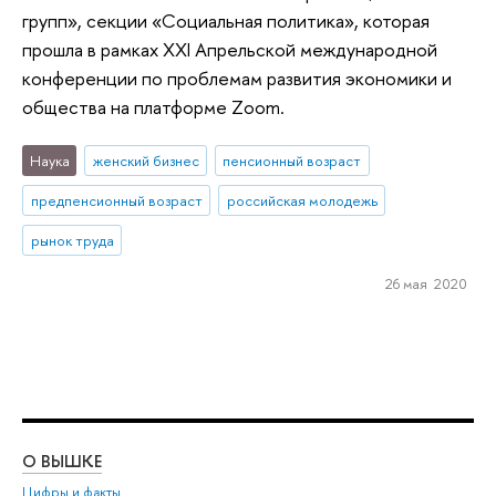
групп», секции «Социальная политика», которая
прошла в рамках XXI Апрельской международной
конференции по проблемам развития экономики и
общества на платформе Zoom.
Наука
женский бизнес
пенсионный возраст
предпенсионный возраст
российская молодежь
рынок труда
26 мая 2020
О ВЫШКЕ
ОБ
Цифры и факты
Ли