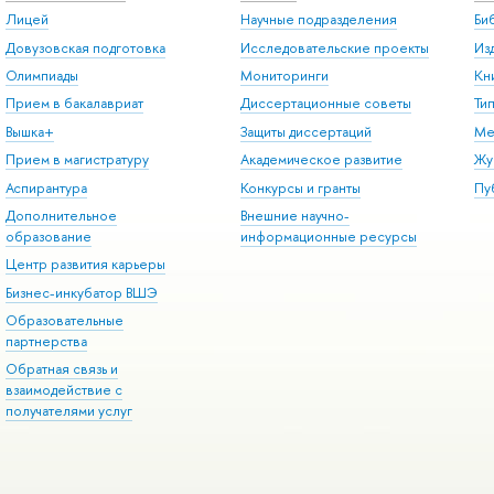
Лицей
Научные подразделения
Би
Довузовская подготовка
Исследовательские проекты
Из
Олимпиады
Мониторинги
Кн
Прием в бакалавриат
Диссертационные советы
Ти
Вышка+
Защиты диссертаций
Ме
Прием в магистратуру
Академическое развитие
Жу
Аспирантура
Конкурсы и гранты
Пу
Дополнительное
Внешние научно-
образование
информационные ресурсы
Центр развития карьеры
Бизнес-инкубатор ВШЭ
Образовательные
партнерства
Обратная связь и
взаимодействие с
получателями услуг