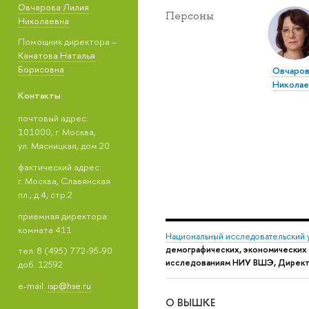
Овчарова Лилия
Персоны
Николаевна
Помощник директора –
Канатова Наталья
Борисовна
Овчаров
Николае
Контакты
почтовый адрес:
101000, г. Москва,
ул. Мясницкая, дом 20
фактический адрес:
г. Москва, Славянская
пл., д.4, стр.2
приемная директора:
комната 411
Национальный исследовательский 
демографических, экономических
тел: 8 (495) 772-95-90
исследованиям НИУ ВШЭ, Директо
доб. 12592
e-mail:
isp@hse.ru
О ВЫШКЕ