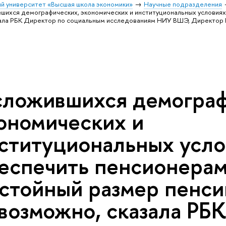
й университет «Высшая школа экономики»
Научные подразделения
вшихся демографических, экономических и институциональных условия
зала РБК Директор по социальным исследованиям НИУ ВШЭ, Директор 
сложившихся демограф
ономических и
ституциональных усло
еспечить пенсионера
стойный размер пенси
возможно, сказала РБ