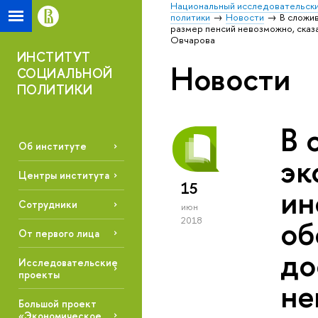
Национальный исследовательски
политики
Новости
В сложи
размер пенсий невозможно, ска
Овчарова
ИНСТИТУТ
Новости
СОЦИАЛЬНОЙ
ПОЛИТИКИ
В 
Об институте
эк
Центры института
15
ин
Сотрудники
июн
об
2018
От первого лица
до
Исследовательские
проекты
не
Большой проект
«Экономическое