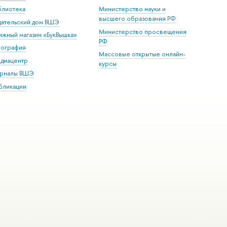
блиотека
Министерство науки и
высшего образования РФ
дательский дом ВШЭ
Министерство просвещения
ижный магазин «БукВышка»
РФ
пография
Массовые открытые онлайн-
диацентр
курсы
рналы ВШЭ
бликации