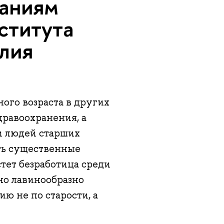
ваниям
ститута
лия
ого возраста в других
дравоохранения, а
и людей старших
есть существенные
астет безработица среди
чно лавинообразно
ю не по старости, а