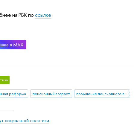
бнее на РБК по
ссылке
тиза
нная реформа
пенсионный возраст
повышение пенсионного возраста
ут социальной политики