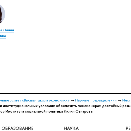
а Лилия
вна
университет «Высшая школа экономики»
→
Научные подразделения
→
Инст
 и институциональных условиях обеспечить пенсионерам достойный разм
р Института социальной политики Лилия Овчарова
ОБРАЗОВАНИЕ
НАУКА
Р