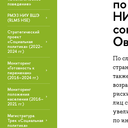
по
поведение»
НИ
РМЭЗ НИУ ВШЭ
(RLMS HSE)
со
Стратегический
Ов
проект
«Социальная
политика» (2022–
2024 гг.)
По с
Мониторинг
стра
«Готовность к
переменам»
такж
(2016–2024 гг.)
возра
Мониторинг
риски
положения
населения (2016–
лиц с
2021 гг.)
увели
Магистратура.
по и
Трек «Социальная
политика»