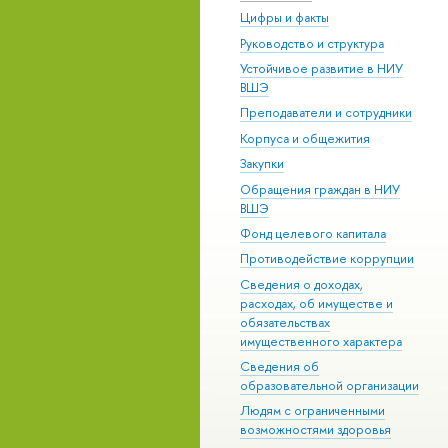
Цифры и факты
Руководство и структура
Устойчивое развитие в НИУ
ВШЭ
Преподаватели и сотрудники
Корпуса и общежития
Закупки
Обращения граждан в НИУ
ВШЭ
Фонд целевого капитала
Противодействие коррупции
Сведения о доходах,
расходах, об имуществе и
обязательствах
имущественного характера
Сведения об
образовательной организации
Людям с ограниченными
возможностями здоровья