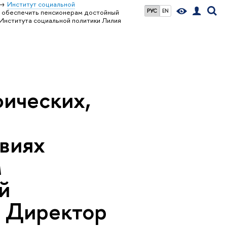
Институт социальной
РУС
EN
х обеспечить пенсионерам достойный
Института социальной политики Лилия
ических,
виях
м
й
К Директор