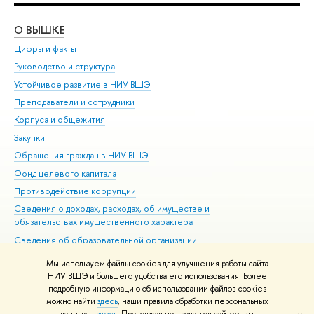
О ВЫШКЕ
ОБ
Цифры и факты
Ли
Руководство и структура
Дов
Устойчивое развитие в НИУ ВШЭ
Ол
Преподаватели и сотрудники
При
Корпуса и общежития
Вы
Закупки
При
Обращения граждан в НИУ ВШЭ
Ас
Фонд целевого капитала
До
Противодействие коррупции
Цен
Сведения о доходах, расходах, об имуществе и
Би
обязательствах имущественного характера
Об
Сведения об образовательной организации
Обр
Людям с ограниченными возможностями здоровья
Мы используем файлы cookies для улучшения работы сайта
Единая платежная страница
НИУ ВШЭ и большего удобства его использования. Более
подробную информацию об использовании файлов cookies
Работа в Вышке
можно найти
здесь
, наши правила обработки персональных