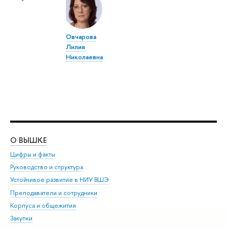
Овчарова
Лилия
Николаевна
О ВЫШКЕ
ОБ
Цифры и факты
Ли
Руководство и структура
Дов
Устойчивое развитие в НИУ ВШЭ
Ол
Преподаватели и сотрудники
При
Корпуса и общежития
Вы
Закупки
При