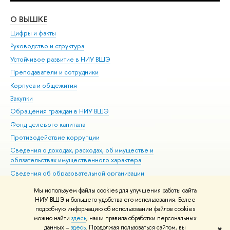
О ВЫШКЕ
ОБ
Цифры и факты
Ли
Руководство и структура
Дов
Устойчивое развитие в НИУ ВШЭ
Ол
Преподаватели и сотрудники
При
Корпуса и общежития
Вы
Закупки
При
Обращения граждан в НИУ ВШЭ
Ас
Фонд целевого капитала
До
Противодействие коррупции
Цен
Сведения о доходах, расходах, об имуществе и
Би
обязательствах имущественного характера
Об
Сведения об образовательной организации
Обр
Людям с ограниченными возможностями здоровья
Мы используем файлы cookies для улучшения работы сайта
Единая платежная страница
НИУ ВШЭ и большего удобства его использования. Более
подробную информацию об использовании файлов cookies
Работа в Вышке
можно найти
здесь
, наши правила обработки персональных
данных –
здесь
. Продолжая пользоваться сайтом, вы
✖