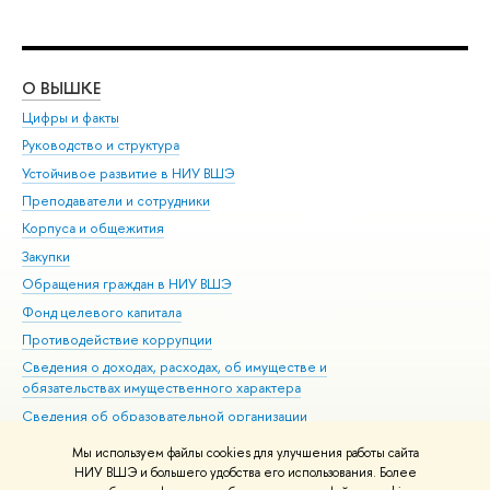
О ВЫШКЕ
ОБ
Цифры и факты
Ли
Руководство и структура
Дов
Устойчивое развитие в НИУ ВШЭ
Ол
Преподаватели и сотрудники
При
Корпуса и общежития
Вы
Закупки
При
Обращения граждан в НИУ ВШЭ
Ас
Фонд целевого капитала
До
Противодействие коррупции
Цен
Сведения о доходах, расходах, об имуществе и
Би
обязательствах имущественного характера
Об
Сведения об образовательной организации
Обр
Людям с ограниченными возможностями здоровья
Мы используем файлы cookies для улучшения работы сайта
Единая платежная страница
НИУ ВШЭ и большего удобства его использования. Более