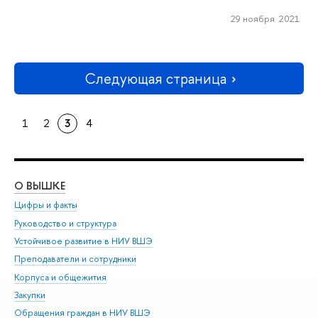
29 ноября 2021
Следующая страница
1
2
3
4
О ВЫШКЕ
ОБ
Цифры и факты
Ли
Руководство и структура
Дов
Устойчивое развитие в НИУ ВШЭ
Ол
Преподаватели и сотрудники
При
Корпуса и общежития
Вы
Закупки
При
Обращения граждан в НИУ ВШЭ
Ас