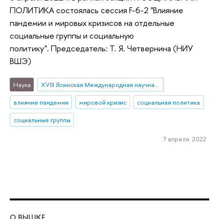
ПОЛИТИКА состоялась сессия F-6-2 "Влияние
пандемии и мировых кризисов на отдельные
социальные группы и социальную
политику". Председатель: Т. Я. Четвернина (НИУ
ВШЭ)
Наука
XVIII Ясинская Международная научная конференция
влияние пандемии
мировой кризис
социальная политика
социальные группы
7 апреля 2022
О ВЫШКЕ
ОБ