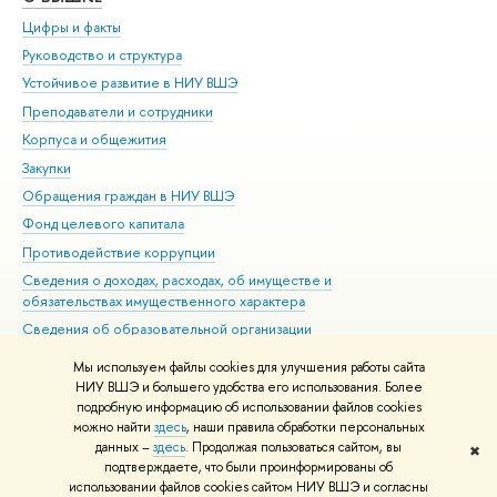
Цифры и факты
Ли
Руководство и структура
Дов
Устойчивое развитие в НИУ ВШЭ
Ол
Преподаватели и сотрудники
При
Корпуса и общежития
Вы
Закупки
При
Обращения граждан в НИУ ВШЭ
Ас
Фонд целевого капитала
До
Противодействие коррупции
Цен
Сведения о доходах, расходах, об имуществе и
Би
обязательствах имущественного характера
Об
Сведения об образовательной организации
Обр
Людям с ограниченными возможностями здоровья
Мы используем файлы cookies для улучшения работы сайта
Единая платежная страница
НИУ ВШЭ и большего удобства его использования. Более
подробную информацию об использовании файлов cookies
Работа в Вышке
можно найти
здесь
, наши правила обработки персональных
данных –
здесь
. Продолжая пользоваться сайтом, вы
✖
Редактору
подтверждаете, что были проинформированы об
© НИУ ВШЭ 1993–2026
Адреса и контакты
Условия использования
использовании файлов cookies сайтом НИУ ВШЭ и согласны