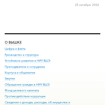
23 октября 2019
О ВЫШКЕ
ОБ
Цифры и факты
Ли
Руководство и структура
Дов
Устойчивое развитие в НИУ ВШЭ
Ол
Преподаватели и сотрудники
При
Корпуса и общежития
Вы
Закупки
При
Обращения граждан в НИУ ВШЭ
Ас
Фонд целевого капитала
До
Противодействие коррупции
Цен
Сведения о доходах, расходах, об имуществе и
Би