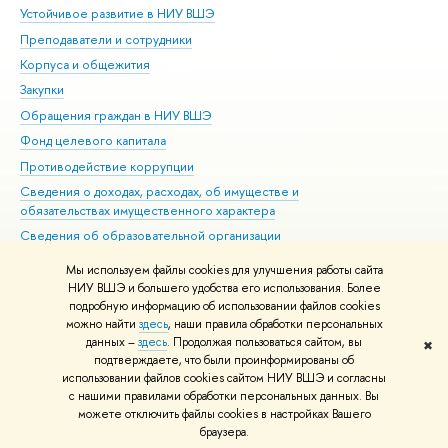
Устойчивое развитие в НИУ ВШЭ
Ол
Преподаватели и сотрудники
При
Корпуса и общежития
Вы
Закупки
При
Обращения граждан в НИУ ВШЭ
Ас
Фонд целевого капитала
До
Противодействие коррупции
Цен
Сведения о доходах, расходах, об имуществе и
Би
обязательствах имущественного характера
Об
Сведения об образовательной организации
Обр
Людям с ограниченными возможностями здоровья
Мы используем файлы cookies для улучшения работы сайта
Единая платежная страница
НИУ ВШЭ и большего удобства его использования. Более
подробную информацию об использовании файлов cookies
Работа в Вышке
можно найти
здесь
, наши правила обработки персональных
данных –
здесь
. Продолжая пользоваться сайтом, вы
✖
Редактору
подтверждаете, что были проинформированы об
© НИУ ВШЭ 1993–2026
Адреса и контакты
Условия использования
использовании файлов cookies сайтом НИУ ВШЭ и согласны
с нашими правилами обработки персональных данных. Вы
материалов
Политика конфиденциальности
Карта сайта
можете отключить файлы cookies в настройках Вашего
Шрифты HSE Sans и HSE Slab разработаны в
Школе дизайна НИУ ВШЭ
браузера.