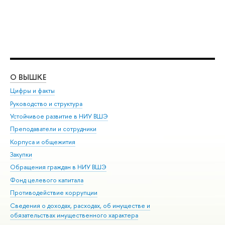
О ВЫШКЕ
ОБ
Цифры и факты
Ли
Руководство и структура
Дов
Устойчивое развитие в НИУ ВШЭ
Ол
Преподаватели и сотрудники
При
Корпуса и общежития
Вы
Закупки
При
Обращения граждан в НИУ ВШЭ
Ас
Фонд целевого капитала
До
Противодействие коррупции
Цен
Сведения о доходах, расходах, об имуществе и
Би
обязательствах имущественного характера
Об