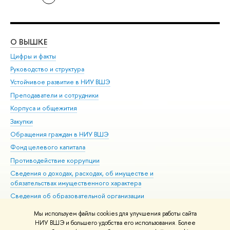
О ВЫШКЕ
ОБ
Цифры и факты
Ли
Руководство и структура
Дов
Устойчивое развитие в НИУ ВШЭ
Ол
Преподаватели и сотрудники
При
Корпуса и общежития
Вы
Закупки
При
Обращения граждан в НИУ ВШЭ
Ас
Фонд целевого капитала
До
Противодействие коррупции
Цен
Сведения о доходах, расходах, об имуществе и
Би
обязательствах имущественного характера
Об
Сведения об образовательной организации
Обр
Людям с ограниченными возможностями здоровья
Мы используем файлы cookies для улучшения работы сайта
Единая платежная страница
НИУ ВШЭ и большего удобства его использования. Более