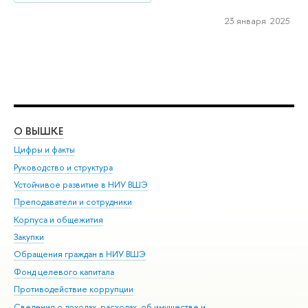
23 января 2025
О ВЫШКЕ
ОБ
Цифры и факты
Ли
Руководство и структура
Дов
Устойчивое развитие в НИУ ВШЭ
Ол
Преподаватели и сотрудники
При
Корпуса и общежития
Вы
Закупки
При
Обращения граждан в НИУ ВШЭ
Ас
Фонд целевого капитала
До
Противодействие коррупции
Цен
Сведения о доходах, расходах, об имуществе и
Би