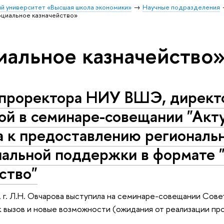
й университет «Высшая школа экономики»
Научные подразделения
оциальное казначейство»
иальное казначейство
 проректора НИУ ВШЭ, директо
ой в семинаре-совещании "Акт
а к предоставлению региональ
иальной поддержки в формате 
ство"
 г. Л.Н. Овчарова выступила на семинаре-совещании Сов
к вызов и новые возможности (ожидания от реализации про