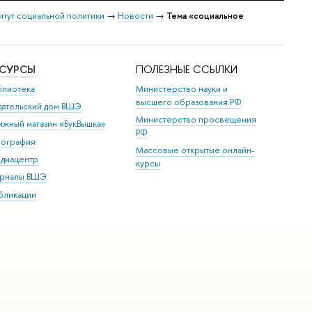
итут социальной политики
→
Новости
→
Тема «социальное
ЕСУРСЫ
ПОЛЕЗНЫЕ ССЫЛКИ
блиотека
Министерство науки и
высшего образования РФ
дательский дом ВШЭ
Министерство просвещения
ижный магазин «БукВышка»
РФ
пография
Массовые открытые онлайн-
диацентр
курсы
рналы ВШЭ
бликации