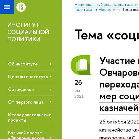
Национальный исследовательски
политики
Новости
Тема «с
ИНСТИТУТ
Тема «соц
СОЦИАЛЬНОЙ
ПОЛИТИКИ
Участие
Об институте
Овчаров
Центры института
переход
26
Сотрудники
окт
мер соц
2021
От первого лица
казначей
Исследовательские
проекты
26 октября 2021
казначейство ка
Большой проект
преодоления)"
«Экономическое