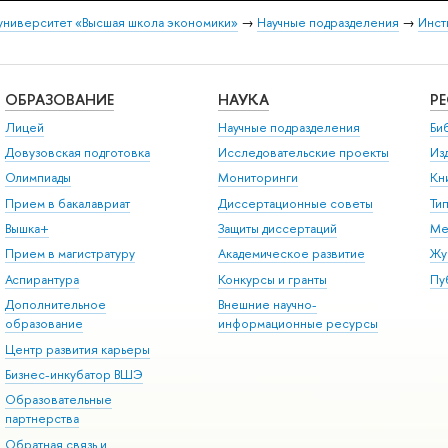
университет «Высшая школа экономики»
→
Научные подразделения
→
Инст
ОБРАЗОВАНИЕ
НАУКА
Р
Лицей
Научные подразделения
Би
Довузовская подготовка
Исследовательские проекты
Из
Олимпиады
Мониторинги
Кн
Прием в бакалавриат
Диссертационные советы
Ти
Вышка+
Защиты диссертаций
Ме
Прием в магистратуру
Академическое развитие
Жу
Аспирантура
Конкурсы и гранты
Пу
Дополнительное
Внешние научно-
образование
информационные ресурсы
Центр развития карьеры
Бизнес-инкубатор ВШЭ
Образовательные
партнерства
Обратная связь и