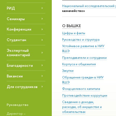
Национальный исследовательский 
РИД
казначейство»
Семинары
О ВЫШКЕ
Конференции
Цифры и факты
Руководство и структура
Студентам
Устойчивое развитие в НИУ
Экспертный
ВШЭ
комментарий
Преподаватели и сотрудники
Корпуса и общежития
Благодарности
Закупки
Вакансии
Обращения граждан в НИУ
ВШЭ
Для сотрудников
Фонд целевого капитала
Противодействие коррупции
Сведения о доходах,
Руководство
расходах, об имуществе и
обязательствах
Директор –