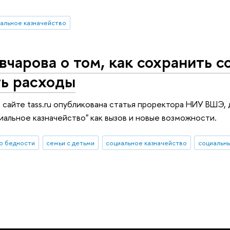
альное казначейство
чарова о том, как сохранить с
ть расходы
на сайте tass.ru опубликована статья проректора НИУ ВШЭ,
альное казначейство" как вызов и новые возможности.
о бедности
семьи с детьми
социальное казначейство
социальны