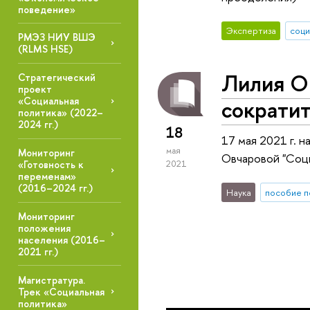
поведение»
Экспертиза
соци
РМЭЗ НИУ ВШЭ
(RLMS HSE)
Лилия Ов
Стратегический
проект
сократи
«Социальная
политика» (2022–
2024 гг.)
18
17 мая 2021 г. 
мая
Мониторинг
Овчаровой "Соци
2021
«Готовность к
переменам»
(2016–2024 гг.)
Наука
пособие п
Мониторинг
положения
населения (2016–
2021 гг.)
Магистратура.
Трек «Социальная
политика»