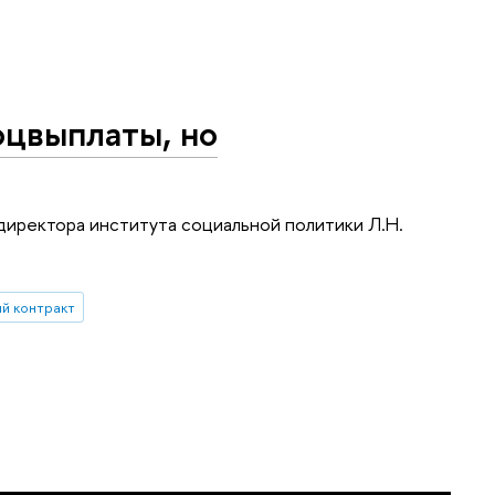
оцвыплаты, но
 директора института социальной политики Л.Н.
й контракт