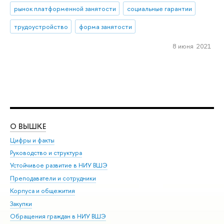
рынок платформенной занятости
социальные гарантии
трудоустройство
форма занятости
8 июня 2021
О ВЫШКЕ
ОБ
Цифры и факты
Ли
Руководство и структура
Дов
Устойчивое развитие в НИУ ВШЭ
Ол
Преподаватели и сотрудники
При
Корпуса и общежития
Вы
Закупки
При
Обращения граждан в НИУ ВШЭ
Ас