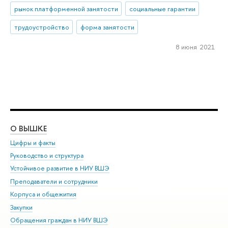
рынок платформенной занятости
социальные гарантии
трудоустройство
форма занятости
8 июня 2021
О ВЫШКЕ
ОБ
Цифры и факты
Ли
Руководство и структура
Дов
Устойчивое развитие в НИУ ВШЭ
Ол
Преподаватели и сотрудники
При
Корпуса и общежития
Вы
Закупки
При
Обращения граждан в НИУ ВШЭ
Ас