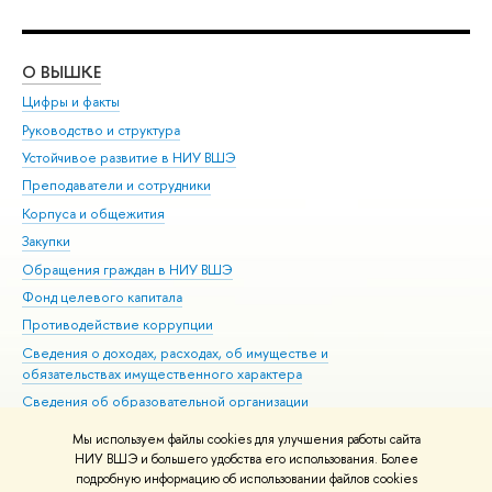
О ВЫШКЕ
ОБ
Цифры и факты
Ли
Руководство и структура
Дов
Устойчивое развитие в НИУ ВШЭ
Ол
Преподаватели и сотрудники
При
Корпуса и общежития
Вы
Закупки
При
Обращения граждан в НИУ ВШЭ
Ас
Фонд целевого капитала
До
Противодействие коррупции
Цен
Сведения о доходах, расходах, об имуществе и
Би
обязательствах имущественного характера
Об
Сведения об образовательной организации
Обр
Людям с ограниченными возможностями здоровья
Мы используем файлы cookies для улучшения работы сайта
Единая платежная страница
НИУ ВШЭ и большего удобства его использования. Более
подробную информацию об использовании файлов cookies
Работа в Вышке