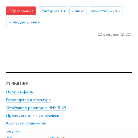
Образование
абитуриенты
индекс
качество жизни
молодые ученые
12 февраля 2022
О ВЫШКЕ
ОБ
Цифры и факты
Ли
Руководство и структура
Дов
Устойчивое развитие в НИУ ВШЭ
Ол
Преподаватели и сотрудники
При
Корпуса и общежития
Вы
Закупки
При