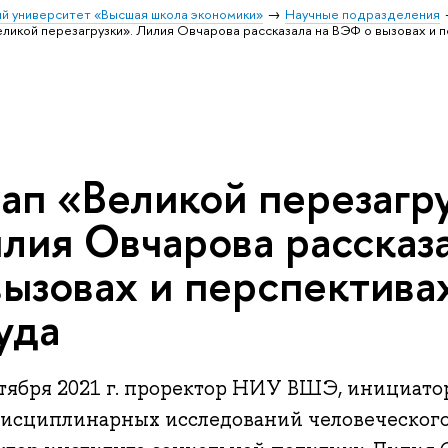
й университет «Высшая школа экономики»
Научные подразделения
еликой перезагрузки». Лилия Овчарова рассказала на ВЭФ о вызовах и 
ап «Великой перезагру
лия Овчарова рассказ
вызовах и перспектива
уда
нтября 2021 г. проректор НИУ ВШЭ, инициа
исциплинарных исследований человеческого