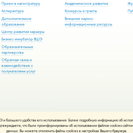
Прием в магистратуру
Академическое развитие
Жу
Аспирантура
Конкурсы и гранты
Пу
Дополнительное
Внешние научно-
образование
информационные ресурсы
Центр развития карьеры
Бизнес-инкубатор ВШЭ
Образовательные
партнерства
Обратная связь и
взаимодействие с
получателями услуг
 и большего удобства его использования. Более подробную информацию об испол
онтакты
Условия использования материалов
Политика конфиденциальност
подтверждаете, что были проинформированы об использовании файлов cookies сай
ботаны в
Школе дизайна НИУ ВШЭ
данных. Вы можете отключить файлы cookies в настройках Вашего браузера.