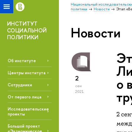
Национальный исследовательски
политики
Новости
Этап «В
ИНСТИТУТ
Новости
СОЦИАЛЬНОЙ
ПОЛИТИКИ
Эт
Об институте
Ли
Центры института
2
о 
Сотрудники
сен
тр
2021
От первого лица
Исследовательские
2 се
проекты
межд
Большой проект
«Экономическое