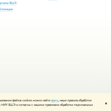
рналы ВШЭ
бликации
ьзовании файлов cookies можно найти
здесь
, наши правила обработки
и
Карта сайта
Редактору
✖
том НИУ ВШЭ и согласны с нашими правилами обработки персональных