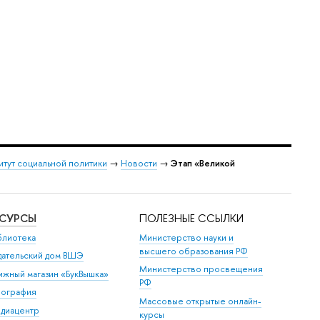
итут социальной политики
→
Новости
→
Этап «Великой
ЕСУРСЫ
ПОЛЕЗНЫЕ ССЫЛКИ
блиотека
Министерство науки и
высшего образования РФ
дательский дом ВШЭ
Министерство просвещения
ижный магазин «БукВышка»
РФ
пография
Массовые открытые онлайн-
диацентр
курсы