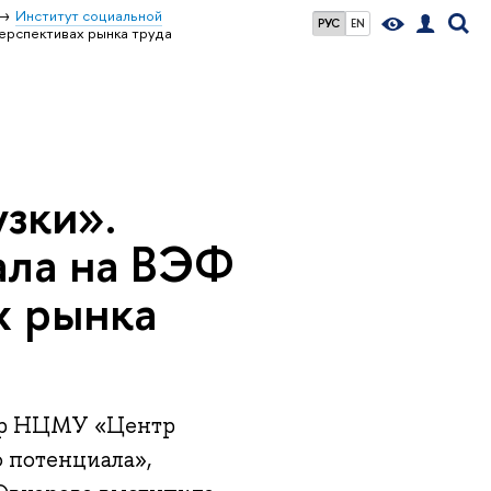
Институт социальной
РУС
EN
перспективах рынка труда
зки».
ала на ВЭФ
х рынка
тор НЦМУ «Центр
 потенциала»,