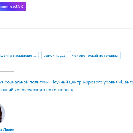
НЦМУ "Центр междисциплинарных исследований человеческого потенциала"
рынок труда
человеческий потенциал
ут социальной политики
,
Научный центр мирового уровня «Цен
ований человеческого потенциала»
а Лилия