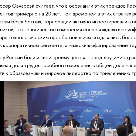
сор Овчарова считает, что в осознании этих трендов Рос
ентов примерно на 20 лет. Тем временем в этих странах 
жки безработных, корпорации активно инвестировали в п
ников, технологические изменения сопровождали все ин
аря технологическим преобразованиям создавались боле
в корпоративном сегменте, а низкоквалифицированный тр
 у России были и свои преимущества перед другими стра
ьная доля трудоспособного населения в общей доле нас
тв к образованию и мировое лидерство по привлечению т