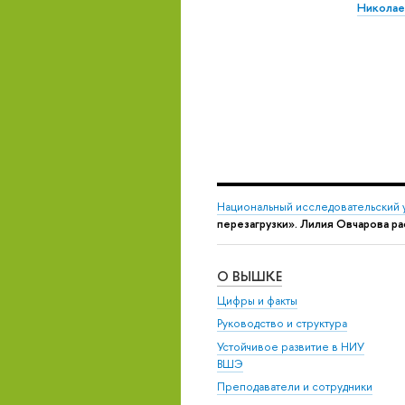
Николае
Национальный исследовательский 
перезагрузки». Лилия Овчарова ра
О ВЫШКЕ
Цифры и факты
Руководство и структура
Устойчивое развитие в НИУ
ВШЭ
Преподаватели и сотрудники