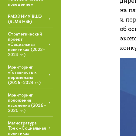
дире
поведение»
на п
РМЭЗ НИУ ВШЭ
и пе
(RLMS HSE)
об о
Стратегический
эконо
проект
«Социальная
конк
политика» (2022–
2024 гг.)
Мониторинг
«Готовность к
переменам»
(2016–2024 гг.)
Мониторинг
положения
населения (2016–
2021 гг.)
Магистратура.
Трек «Социальная
политика»