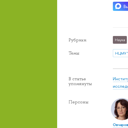
Рубрики
Наука
Темы
Инстит
В статье
упомянуты
исслед
Персоны
Овчаров