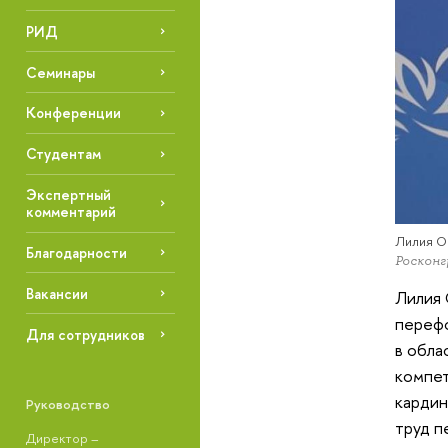
РИД
Семинары
Конференции
Студентам
Экспертный
комментарий
Лилия О
Благодарности
Росконг
Вакансии
Лилия 
перефо
Для сотрудников
в обла
компет
кардин
Руководство
труд п
Директор –