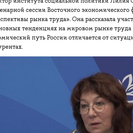
ктор института социальной политики Лилия 
ленарной сессии Восточного экономического
рспективы рынка труда». Она рассказала уча
сновных тенденциях на мировом рынке труда 
мический путь России отличается от ситуаци
урентах.