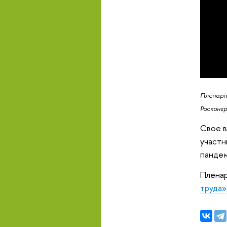
Пленарн
Росконг
Свое в
участн
пандем
Пленар
труда»