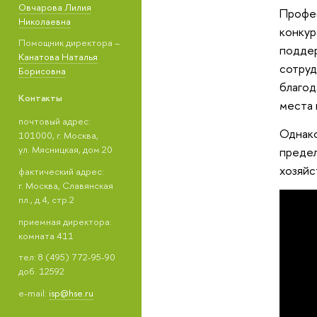
Овчарова Лилия
Профес
Николаевна
конкур
Помощник директора –
поддер
Канатова Наталья
сотруд
Борисовна
благод
Контакты
места 
почтовый адрес:
Однако
101000, г. Москва,
ул. Мясницкая, дом 20
предел
хозяйс
фактический адрес:
г. Москва, Славянская
пл., д.4, стр.2
приемная директора:
комната 411
тел: 8 (495) 772-95-90
доб. 12592
e-mail:
isp@hse.ru