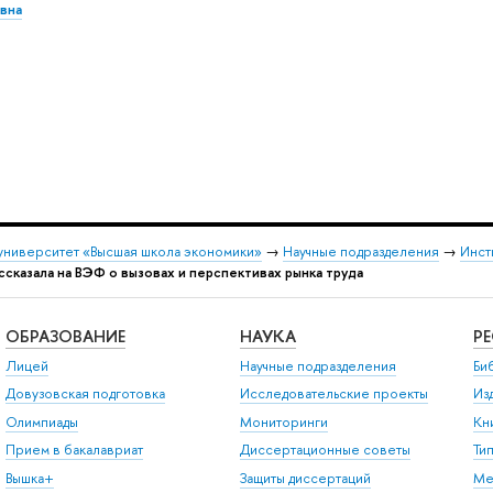
вна
университет «Высшая школа экономики»
→
Научные подразделения
→
Инст
ссказала на ВЭФ о вызовах и перспективах рынка труда
ОБРАЗОВАНИЕ
НАУКА
Р
Лицей
Научные подразделения
Би
Довузовская подготовка
Исследовательские проекты
Из
Олимпиады
Мониторинги
Кн
Прием в бакалавриат
Диссертационные советы
Ти
Вышка+
Защиты диссертаций
Ме