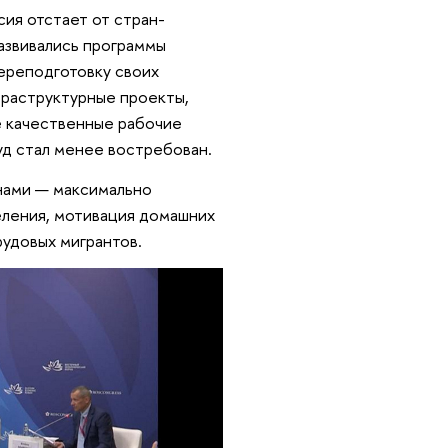
сия отстает от стран-
развивались программы
ереподготовку своих
фраструктурные проекты,
е качественные рабочие
уд стал менее востребован.
нами — максимально
еления, мотивация домашних
рудовых мигрантов.