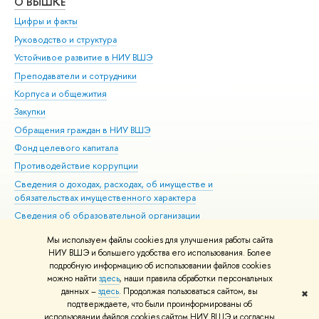
О ВЫШКЕ
ОБ
Цифры и факты
Ли
Руководство и структура
Дов
Устойчивое развитие в НИУ ВШЭ
Ол
Преподаватели и сотрудники
При
Корпуса и общежития
Вы
Закупки
При
Обращения граждан в НИУ ВШЭ
Ас
Фонд целевого капитала
До
Противодействие коррупции
Цен
Сведения о доходах, расходах, об имуществе и
Би
обязательствах имущественного характера
Об
Сведения об образовательной организации
Обр
Людям с ограниченными возможностями здоровья
Мы используем файлы cookies для улучшения работы сайта
Единая платежная страница
НИУ ВШЭ и большего удобства его использования. Более
подробную информацию об использовании файлов cookies
Работа в Вышке
можно найти
здесь
, наши правила обработки персональных
данных –
здесь
. Продолжая пользоваться сайтом, вы
✖
Редактору
подтверждаете, что были проинформированы об
© НИУ ВШЭ 1993–2026
Адреса и контакты
Условия использования
использовании файлов cookies сайтом НИУ ВШЭ и согласны