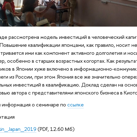
аде рассмотрена модель инвестиций в человеческий капит
 Повышение квалификации японцами, как правило, носит н
тривается ими как компонент активного долголетия и но
ер, особенно в старших возрастных когортах. Как результ
иков в Японии хуже включено в информационно-коммуник
леги из России, при этом Япония все же значительно опер
ьных инвестиций в квалификацию. Доклад сделан на осно
рвью автора с представителями японского бизнеса в Киото
 информация о семинаре по
ссылке
нтация
kin_Japan_2019
(PDF, 12.60 Мб)