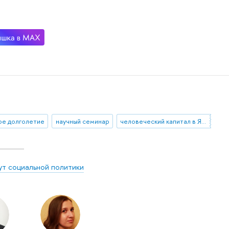
ое долголетие
научный семинар
человеческий капитал в Японии
ут социальной политики