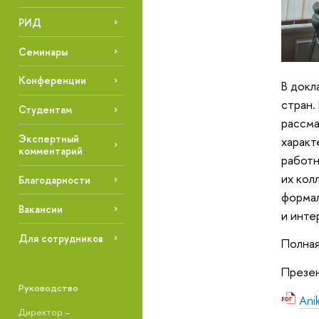
РИД
Семинары
Конференции
В докл
стран.
Студентам
рассма
Экспертный
характ
комментарий
работн
их кол
Благодарности
формал
Вакансии
и инте
Для сотрудников
Полная
Презе
Руководство
Ani
Директор –