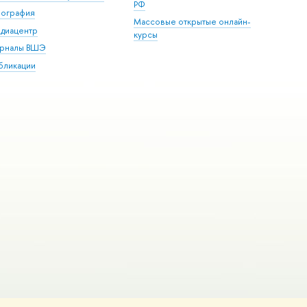
РФ
пография
Массовые открытые онлайн-
диацентр
курсы
рналы ВШЭ
бликации