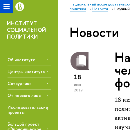
Национальный исследовательски
политики
Новости
Научный
ИНСТИТУТ
Новости
СОЦИАЛЬНОЙ
ПОЛИТИКИ
На
Об институте
че
Центры института
18
фо
Сотрудники
июн
2019
От первого лица
18 и
Исследовательские
поли
проекты
актив
Большой проект
науч
«Экономическое