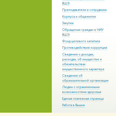
ВШЭ
Преподаватели и сотрудники
Корпуса и общежития
Закупки
Обращения граждан в НИУ
ВШЭ
Фонд целевого капитала
Противодействие коррупции
Сведения о доходах,
расходах, об имуществе и
обязательствах
имущественного характера
Сведения об
образовательной организации
Людям с ограниченными
возможностями здоровья
Единая платежная страница
Работа в Вышке