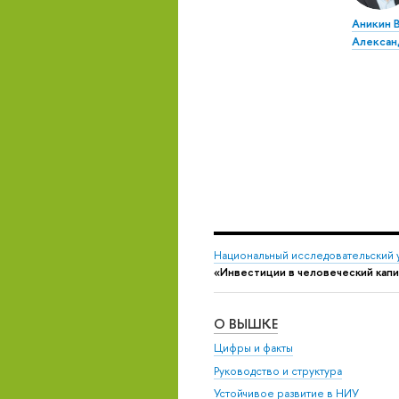
Аникин 
Алексан
Национальный исследовательский 
«Инвестиции в человеческий капи
О ВЫШКЕ
Цифры и факты
Руководство и структура
Устойчивое развитие в НИУ