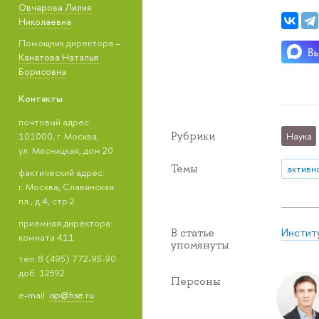
Овчарова Лилия
Николаевна
Помощник директора –
Канатова Наталья
Борисовна
Контакты
почтовый адрес:
Рубрики
Наука
101000, г. Москва,
ул. Мясницкая, дом 20
Темы
активн
фактический адрес:
г. Москва, Славянская
пл., д.4, стр.2
приемная директора:
Инстит
В статье
комната 411
упомянуты
тел: 8 (495) 772-95-90
доб. 12592
Персоны
e-mail:
isp@hse.ru