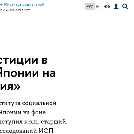
Институт социальной
РУС
EN
ого долголетия»
стиции в
Японии на
тия»
ститута социальной
 Японии на фоне
ступил к.э.н., старший
исследований ИСП