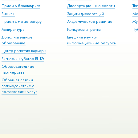
Прием в бакалавриат
Диссертационные советы
Ти
Вышка+
Защиты диссертаций
Ме
Прием в магистратуру
Академическое развитие
Жу
Аспирантура
Конкурсы и гранты
Пу
Дополнительное
Внешние научно-
образование
информационные ресурсы
Центр развития карьеры
Бизнес-инкубатор ВШЭ
Образовательные
партнерства
Обратная связь и
взаимодействие с
получателями услуг