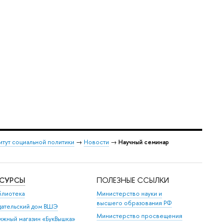
итут социальной политики
→
Новости
→
Научный семинар
ЕСУРСЫ
ПОЛЕЗНЫЕ ССЫЛКИ
блиотека
Министерство науки и
высшего образования РФ
дательский дом ВШЭ
Министерство просвещения
ижный магазин «БукВышка»