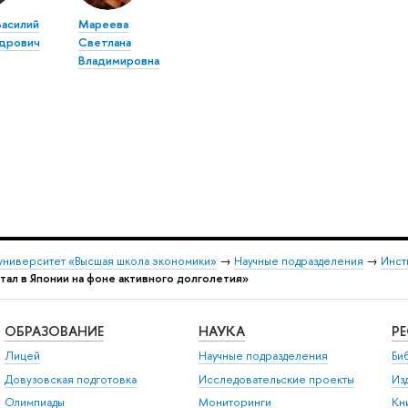
Василий
Мареева
дрович
Светлана
Владимировна
университет «Высшая школа экономики»
→
Научные подразделения
→
Инст
тал в Японии на фоне активного долголетия»
ОБРАЗОВАНИЕ
НАУКА
Р
Лицей
Научные подразделения
Би
Довузовская подготовка
Исследовательские проекты
Из
Олимпиады
Мониторинги
Кн