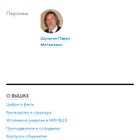
Персоны
Шульгин Павел
Матвеевич
О ВЫШКЕ
ОБ
Цифры и факты
Ли
Руководство и структура
Дов
Устойчивое развитие в НИУ ВШЭ
Ол
Преподаватели и сотрудники
При
Корпуса и общежития
Вы