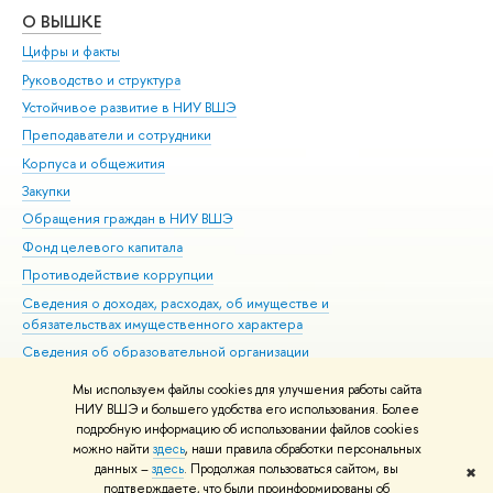
О ВЫШКЕ
ОБ
Цифры и факты
Ли
Руководство и структура
Дов
Устойчивое развитие в НИУ ВШЭ
Ол
Преподаватели и сотрудники
При
Корпуса и общежития
Вы
Закупки
При
Обращения граждан в НИУ ВШЭ
Ас
Фонд целевого капитала
До
Противодействие коррупции
Цен
Сведения о доходах, расходах, об имуществе и
Би
обязательствах имущественного характера
Об
Сведения об образовательной организации
Обр
Людям с ограниченными возможностями здоровья
Мы используем файлы cookies для улучшения работы сайта
Единая платежная страница
НИУ ВШЭ и большего удобства его использования. Более
подробную информацию об использовании файлов cookies
Работа в Вышке
можно найти
здесь
, наши правила обработки персональных
данных –
здесь
. Продолжая пользоваться сайтом, вы
✖
Редактору
подтверждаете, что были проинформированы об